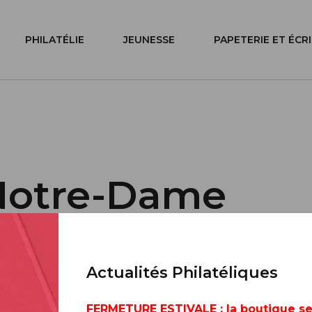
PHILATÉLIE
JEUNESSE
PAPETERIE ET ÉCR
Notre-Dame
que -
Actualités Philatéliques
FERMETURE ESTIVALE
: la boutique s