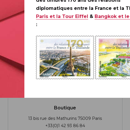
des timbres 170 ans des relations
diplomatiques entre la France et la 
Paris et la Tour Eiffel
&
Bangkok et le
:
Boutique
13 bis rue des Mathurins 75009 Paris
+33(0)1 42 93 86 84