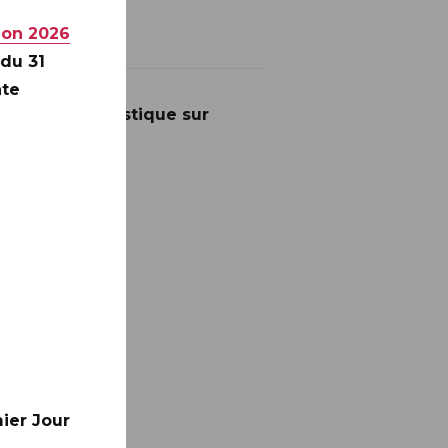
ion 2026
 du 31
nte
 la série touristique sur
ier Jour