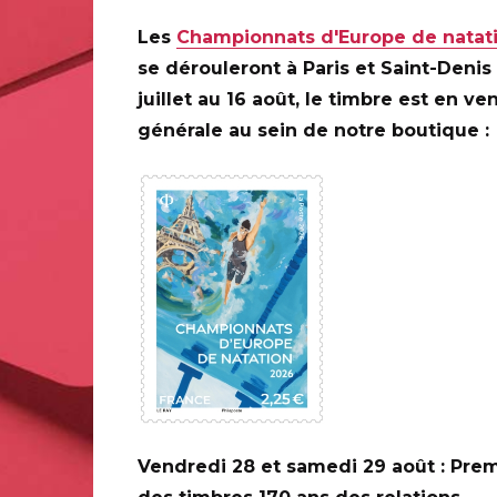
à l’abbaye Notre-Dame de Sénanque de 9h45 à 18h
Les
Championnats d'Europe de natat
se dérouleront à Paris et Saint-Denis
juillet au 16 août, le timbre est en ve
Le 26 juin 2023, La Poste émet un timbre de
générale au sein de notre boutique :
l’abbaye Notre-Dame de Sénanque.
0 ANS DE LA
ILAPOSTE
C
Vendredi 28 et samedi 29 août : Prem