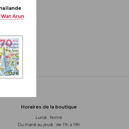
Thaïlande
 Wat Arun
Horaires de la boutique
Lundi : fermé
Du mardi au jeudi : de 11h à 19h