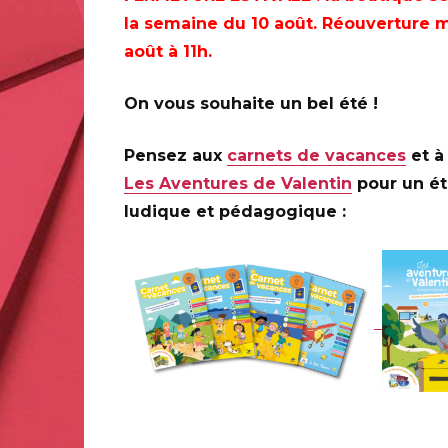
la semaine du 10 août. Réouverture m
août à 11h.
PARIS (75)
,
GORDES (84)
On vous souhaite un bel été !
Pensez aux
carnets de vacances
et à 
Les Aventures de Valentin
pour un é
PARIS (75)
ludique et pédagogique :
De 10H30 à 12H30
Le Carré d’Encre, 13 bis rue des Mathurins, 75009 PARIS.
Infos complémentaires :
Stéphane LEVALLOIS animera
juin de 10H30 à 12H30.
GORDES (84)