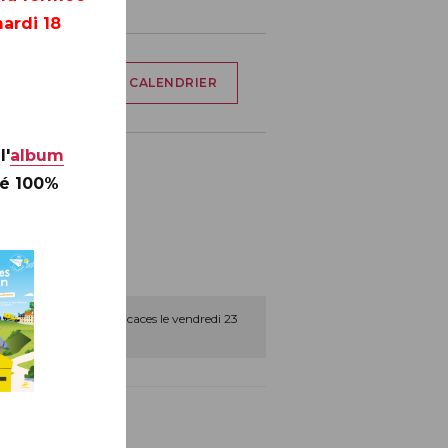
ardi 18
AJOUTER À MON CALENDRIER
l'
album
té 100%
 une séance de dédicaces le vendredi 23