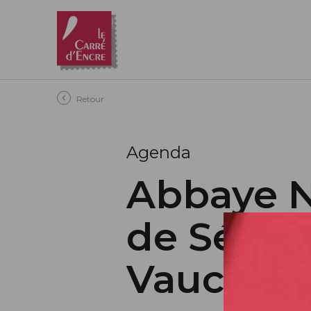
Aller au contenu principal
Retour
Agenda
Abbaye 
de Sénan
Vaucluse