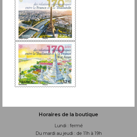
JE M'ABONNE
Boutique
13 bis rue des Mathurins 75009 Paris
+33(0)1 42 93 86 84
(appel non surtaxé)
contact.lecarredencre@laposte.fr
Suivez-nous sur les réseaux soci
Horaires de la boutique
Lundi : fermé
Du mardi au jeudi : de 11h à 19h