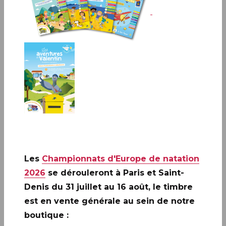
PARIS (75)
Infos complémentaires :
Le timbre sera vendu en
avant-première les vendredi 2 et samedi 3 janvier à : ▪ PARIS
(75) Le Carré d’Encre, de 10h à 19h, 13 bis rue des Mathurins,
75009 PARIS (Oblitération jusqu’à 17h).
Les
Championnats d'Europe de natation
2026
se dérouleront à Paris et Saint-
Denis du 31 juillet au 16 août, le timbre
est en vente générale au sein de notre
boutique :
A ne pas rater: 20 ANS DE LA