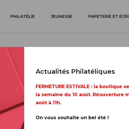
PHILATÉLIE
JEUNESSE
PAPETERIE ET ÉCR
Actualités Philatéliques
Henrot
FERMETURE ESTIVALE
: la boutique s
la semaine du 10 août. Réouverture m
août à 11h.
On vous souhaite un bel été !
Toute la France