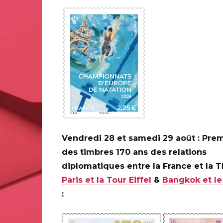
0 ANS DE LA
ILAPOSTE
C
Vendredi 28 et samedi 29 août : Prem
des timbres 170 ans des relations
diplomatiques entre la France et la 
Paris et la Tour Eiffel
&
Bangkok et le
: