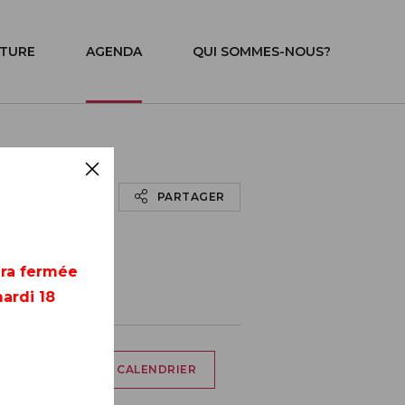
ITURE
AGENDA
QUI SOMMES-NOUS?
PARTAGER
era fermée
ardi 18
AJOUTER À MON CALENDRIER