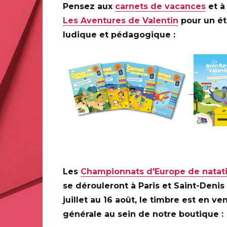
Pensez aux
carnets de vacances
et à 
Les Aventures de Valentin
pour un é
ludique et pédagogique :
Les
Championnats d'Europe de natat
se dérouleront à Paris et Saint-Denis
juillet au 16 août, le timbre est en ve
générale au sein de notre boutique :