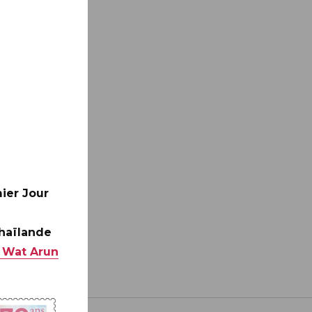
ier Jour
Thaïlande
 Wat Arun