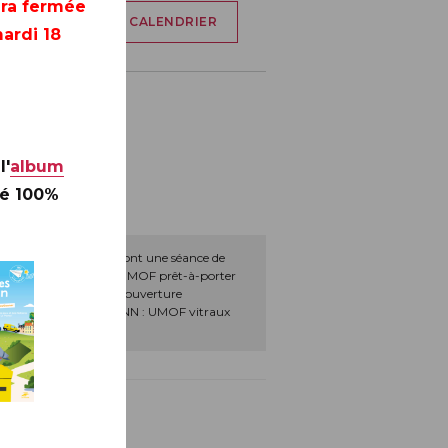
era fermée
AJOUTER À MON CALENDRIER
ardi 18
17H)
l'
album
té 100%
 et 5 UMOF animeront une séance de
telle SANTABARBARA : UMOF prêt-à-porter
hane COLINET : UMOF couverture
u plâtre Anaëlle PANN : UMOF vitraux