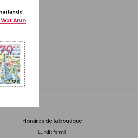
Thaïlande
 Wat Arun
Horaires de la boutique
Lundi : fermé