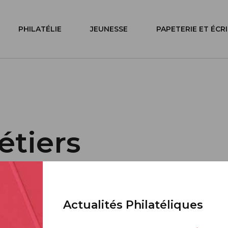
PHILATÉLIE
JEUNESSE
PAPETERIE ET ÉCR
étiers
ence
Actualités Philatéliques