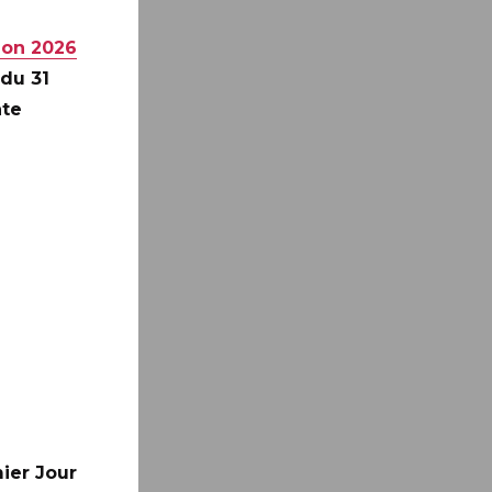
ion 2026
 du 31
nte
ier Jour