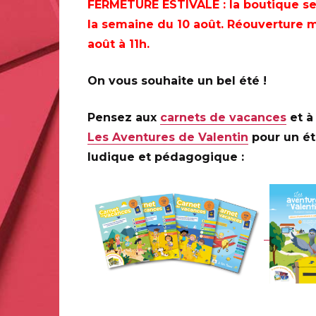
FERMETURE ESTIVALE
: la boutique s
PARIS (75)
la semaine du 10 août. Réouverture m
août à 11h.
On vous souhaite un bel été !
PARIS (75)
Le Carré d'Encre, de 10H à 19H (oblitérations jusqu'à 
Pensez aux
carnets de vacances
et à 
Les Aventures de Valentin
pour un é
13bis rue des Mathurins 75009 PARIS
ludique et pédagogique :
Infos complémentaires :
Stéphane HUMBERT-BASSET
dédicaces le vendredi 3 mars de 10H30 à 12H30 : Chris
couture soir Sandrine TESSIER : UMOF émaillage Stép
ornemaniste Arestakes NEVCHEHERLIAN : UMOF métier d
d'art