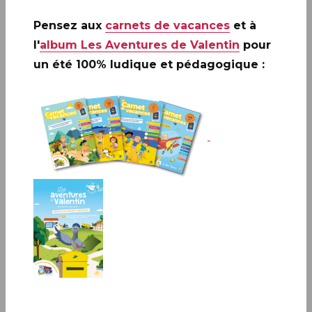
Pensez aux
carnets de vacances
et à
l'
album Les Aventures de Valentin
pour
un été 100% ludique et pédagogique :
PARIS
13bis rue des Mathurins, 75009 PARIS
Infos complémentaires :
À partir du 27 janvier 2025
il sera vendu exclusivement via la plateforme de La Poste
www.NFTimbre.com
L’oblitération « Premier Jour » sera
possible au Carré d’Encre, 13bis rue des Mathurins, 75009
PARIS, les jours de rattrapage d’oblitérations, après
réception du bloc de timbre, ainsi qu’au Bureau des
oblitérations Premier Jour – Philaposte – ZI Benoit Frachon
BP 10106 Boulazac 24051 PERIGUEUX CEDEX 9
Le 27 janvier 2025, La Poste lance le