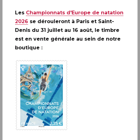
#NFTimbre3 Croix-Rouge française pour
Les
Championnats d'Europe de natation
célébrer un partenariat historique et des
2026
se dérouleront à Paris et Saint-
valeurs communes depuis 110 ans. Ce bloc de
Denis du 31 juillet au 16 août, le timbre
timbre NFT avec don est une première
est en vente générale au sein de notre
mondiale.
boutique :
A ne pas rater: 20 ANS DE LA
CRÉATION DE PHILAPOSTE
2006 - 2026 / BLOC
EN SAVOIR PLUS