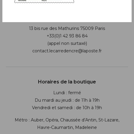
Boutique
13 bis rue des Mathurins 75009 Paris
+33(0)1 42 93 86 84
(appel non surtaxé)
contact.lecarredencre@laposte.fr
Suivez-nous sur les réseaux soci
Horaires de la boutique
Lundi : fermé
Du mardi au jeudi : de 11h à 19h
Vendredi et samedi : de 10h à 19h
Métro : Auber, Opéra, Chaussée d’Antin, St-Lazare,
Havre-Caumartin, Madeleine