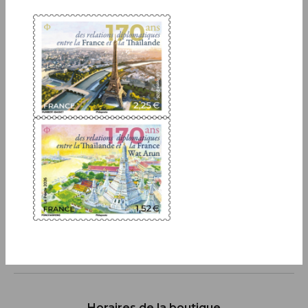
Inscrivez-vous à notre newsletter
JE M'ABONNE
Boutique
13 bis rue des Mathurins 75009 Paris
+33(0)1 42 93 86 84
(appel non surtaxé)
contact.lecarredencre@laposte.fr
Suivez-nous sur les réseaux soci
Horaires de la boutique