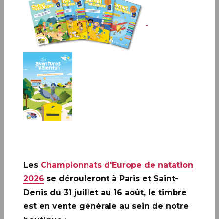
PARIS (75)
Infos complémentaires :
Le timbre sera vendu en
avant-première les vendredi 17 juillet et samedi 18 juillet
2026 à : ▪
PARIS (75)
Le Carré d’Encre, de 10h00 à 19h00, 13
bis rue des Mathurins, 75009 PARIS (oblitération jusqu’à
17h).
Gwendoline Le Ray animera une séance de
dédicaces le vendredi 17 juillet de 10h30 à 12h30.
Les
Championnats d'Europe de natation
2026
se dérouleront à Paris et Saint-
Denis du 31 juillet au 16 août, le timbre
est en vente générale au sein de notre