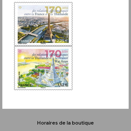
Inscrivez-vous à notre newsletter
JE M'ABONNE
Boutique
13 bis rue des Mathurins 75009 Paris
+33(0)1 42 93 86 84
(appel non surtaxé)
contact.lecarredencre@laposte.fr
Suivez-nous sur les réseaux soci
Horaires de la boutique