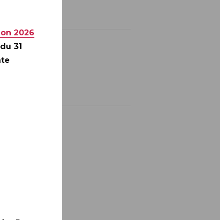
ion 2026
 du 31
nte