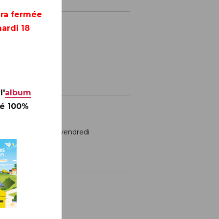
era fermée
ardi 18
l'
album
té 100%
H, uniquement le vendredi