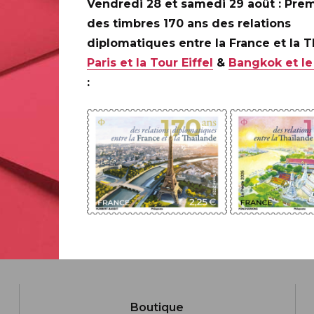
Vendredi 28 et samedi 29 août : Prem
ILAPOSTE
des timbres 170 ans des relations
C
diplomatiques entre la France et la 
Paris et la Tour Eiffel
&
Bangkok et le
:
Boutique