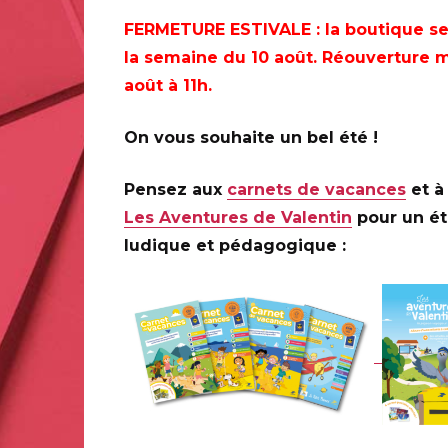
FERMETURE ESTIVALE
: la boutique s
la semaine du 10 août. Réouverture m
KOUROU (973)
août à 11h.
Musée de l’espace, Hall Jupiter, de 8H à 18H
On vous souhaite un bel été !
97310 Kourou
Pensez aux
carnets de vacances
et à 
Les Aventures de Valentin
pour un é
TOULOUSE (31)
ludique et pédagogique :
Bureau de poste de Toulouse Rangueil, de 9H30 à 17
8 rue Emile Guyon 31400 TOULOUSE
PARIS (75)
CNES, de 10H à 16H30, uniquement le vendredi