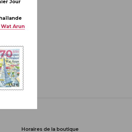
ier Jour
Thaïlande
 Wat Arun
Horaires de la boutique