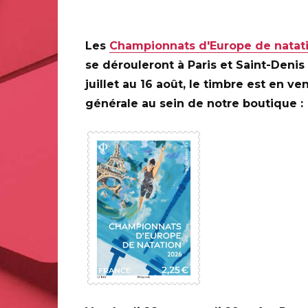
2 place Maurice-Quentin 75001 PARIS
Les
Championnats d'Europe de natat
se dérouleront à Paris et Saint-Denis
PARIS (75)
juillet au 16 août, le timbre est en ve
Le Carré d'Encre, de 10H à 17H
générale au sein de notre boutique :
13 bis rue des Mathurins 75009 PARIS
0 ANS DE LA