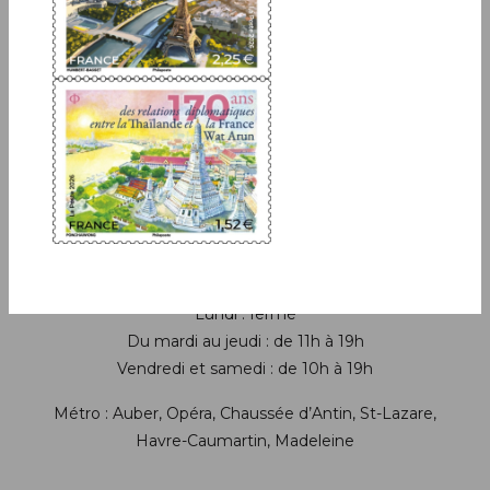
Boutique
13 bis rue des Mathurins 75009 Paris
+33(0)1 42 93 86 84
(appel non surtaxé)
contact.lecarredencre@laposte.fr
Suivez-nous sur les réseaux soci
Horaires de la boutique
Lundi : fermé
Du mardi au jeudi : de 11h à 19h
Vendredi et samedi : de 10h à 19h
Métro : Auber, Opéra, Chaussée d’Antin, St-Lazare,
Havre-Caumartin, Madeleine