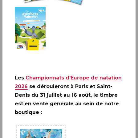
Les
Championnats d'Europe de natation
2026
se dérouleront à Paris et Saint-
A ne pas rater: 20 ANS DE LA
Denis du 31 juillet au 16 août, le timbre
CRÉATION DE PHILAPOSTE
est en vente générale au sein de notre
2006 - 2026 / BLOC
boutique :
EN SAVOIR PLUS