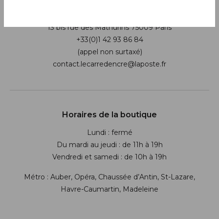
Boutique
13 bis rue des Mathurins 75009 Paris
+33(0)1 42 93 86 84
(appel non surtaxé)
contact.lecarredencre@laposte.fr
Suivez-nous sur les réseaux soci
Horaires de la boutique
Lundi : fermé
Du mardi au jeudi : de 11h à 19h
Vendredi et samedi : de 10h à 19h
Métro : Auber, Opéra, Chaussée d’Antin, St-Lazare,
Havre-Caumartin, Madeleine