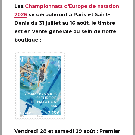
Le 29 mars 2024, La Poste émet un timbre à
Les
Championnats d'Europe de natation
l’effigie d’Eugène IONESCO, dramaturge et
2026
se dérouleront à Paris et Saint-
e
écrivain à l’occasion du 30
anniversaire de sa
Denis du 31 juillet au 16 août, le timbre
disparition.
est en vente générale au sein de notre
boutique :
A ne pas rater: 20 ANS DE LA
CRÉATION DE PHILAPOSTE
2006 - 2026 / BLOC
EN SAVOIR PLUS
Vendredi 28 et samedi 29 août : Premier