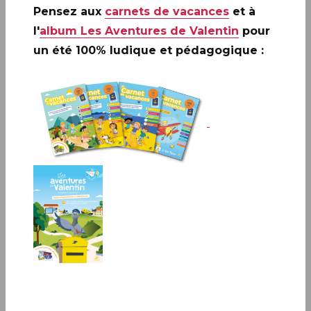
Pensez aux
carnets de vacances
et à
l'
album Les Aventures de Valentin
pour
un été 100% ludique et pédagogique :
Infos complémentaires :
Le 29 mars 2024, La Poste émet un timbre à l’effigie
d’Eugène IONESCO, dramaturge et écrivain à l’occasion du
e
30
anniversaire de sa disparition.