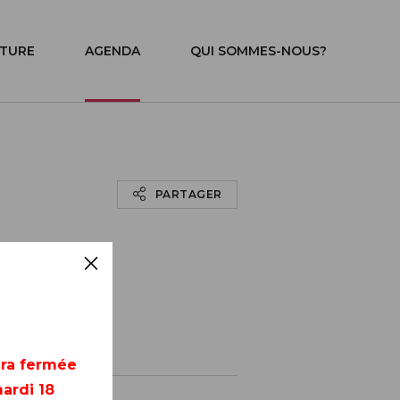
ITURE
AGENDA
QUI SOMMES-NOUS?
PARTAGER
era fermée
ardi 18