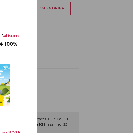
AJOUTER À MON CALENDRIER
l'
album
té 100%
a une séance de dédicaces 10H30 à 13H
à 12H30 et de 14H à 16H, le samedi 25
ion 2026