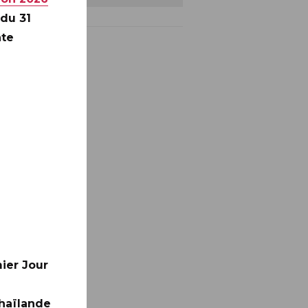
 du 31
nte
ier Jour
Thaïlande