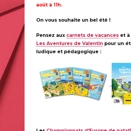
août à 11h.
80 villes en France
,
Paris (75)
On vous souhaite un bel été !
Pensez aux
carnets de vacances
et à 
80 villes en France
Les Aventures de Valentin
pour un é
www.ffap.fr
ludique et pédagogique :
Paris (75)
Le Carré d’Encre, de 10H à 17H
13 bis rue des Mathurins 75009 PARIS
Infos complémentaires :
Albin DE LA SIMONE animer
Gérard CREVON DE BLAINVILLE et Pierre BARA de 10H30 
septembre au Carré d’Encre.
Les
Championnats d'Europe de natat