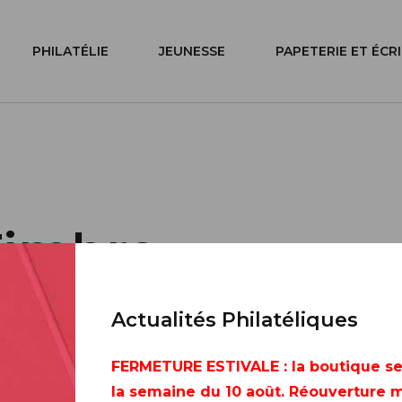
PHILATÉLIE
JEUNESSE
PAPETERIE ET ÉCR
Timbre
Méhari
Actualités Philatéliques
FERMETURE ESTIVALE
: la boutique s
la semaine du 10 août. Réouverture m