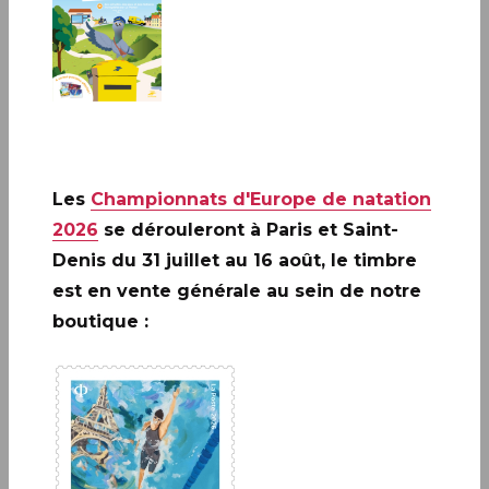
7e Biennale Philatélique de Paris – Salon Philatélique de
Printemps de 10H à 18H (sauf le samedi jusqu’à 17H).
Espace Champerret • Porte de Champerret Paris XVIIe - Hall C - 6
rue Jean Ostreicher 75017 PARIS
Infos complémentaires :
Entrée gratuite
Les
Championnats d'Europe de natation
2026
se dérouleront à Paris et Saint-
PARIS (75)
Denis du 31 juillet au 16 août, le timbre
Le Carré d'Encre, de 10H à 19H
est en vente générale au sein de notre
boutique :
13bis rue des Mathurins 75009 PARIS
Infos complémentaires :
Pas d'oblitération au Carré
d'Encre pendant le Salon Philatélique de Printemps.