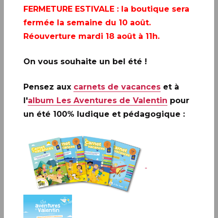
FERMETURE ESTIVALE
: la boutique sera
fermée la semaine du 10 août.
Réouverture mardi 18 août à 11h.
DIJON (21)
On vous souhaite un bel été !
Cité Gastronomique, de 10H à 18H
12 parvis de l'Unesco 21000 DIJON
Pensez aux
carnets de vacances
et à
l'
album Les Aventures de Valentin
pour
un été 100% ludique et pédagogique :
JARVILLE-LA-MALGRANGE (54)
Le Féru des Sciences, de 9H à 12H et de 14H à 18H
1 avenue du Général De Gaulle 54140 JARVILLE LA MALGRANGE
PARIS (75)