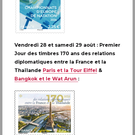
Vendredi 28 et samedi 29 août : Premier
A ne pas rater: 20 ANS DE LA
Jour des timbres 170 ans des relations
CRÉATION DE PHILAPOSTE
diplomatiques entre la France et la
2006 - 2026 / BLOC
Thaïlande
Paris et la Tour Eiffel
&
Bangkok et le Wat Arun
:
EN SAVOIR PLUS