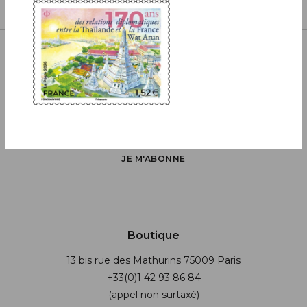
Inscrivez-vous à notre newsletter
JE M'ABONNE
Boutique
13 bis rue des Mathurins 75009 Paris
+33(0)1 42 93 86 84
(appel non surtaxé)