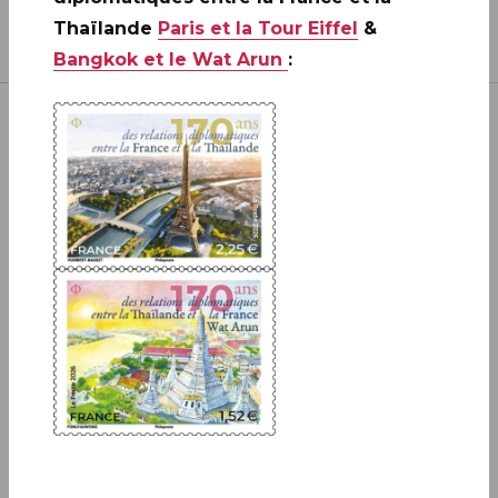
Thaïlande
Paris et la Tour Eiffel
&
Bangkok et le Wat Arun
:
Inscrivez-vous à notre newsletter
JE M'ABONNE
Boutique
13 bis rue des Mathurins 75009 Paris
+33(0)1 42 93 86 84