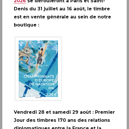
2026
se dérouleront à Paris et Saint-
magie de ROBERT-HOUDIN.
Denis du 31 juillet au 16 août, le timbre
est en vente générale au sein de notre
boutique :
A ne pas rater: 20 ANS DE LA
CRÉATION DE PHILAPOSTE
2006 - 2026 / BLOC
EN SAVOIR PLUS
Vendredi 28 et samedi 29 août : Premier
Jour des timbres 170 ans des relations
diplomatiques entre la France et la