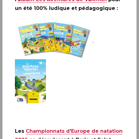
un été 100% ludique et pédagogique :
PARIS 15
10h à 18h saut le 1er juin (17h)
Hall 5.1, Paris expo, Porte de Versailles, PARIS 15e.
Infos complémentaires :
Stéphane HUMBERT-BASSET
animera une séance de dédicaces le jeudi 30 mai de 13h à
16h.
Le 3 juin 2024, La Poste émet un carnet de
Les
Championnats d'Europe de natation
collection de huit timbres-poste sur le thème de la