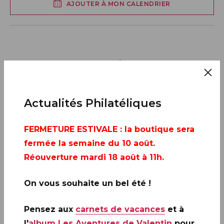
AJOUTER À MON CALENDRIER
Actualités Philatéliques
FERMETURE ESTIVALE
: la boutique sera
fermée la semaine du 10 août.
Réouverture mardi 18 août à 11h.
On vous souhaite un bel été !
Pensez aux
carnets de vacances
et à
l'
album Les Aventures de Valentin
pour