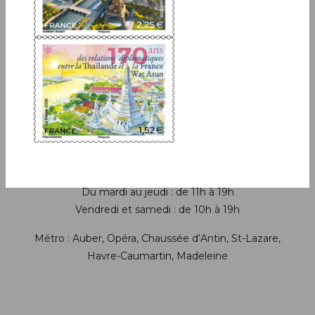
13 bis rue des Mathurins 75009 Paris
+33(0)1 42 93 86 84
(appel non surtaxé)
contact.lecarredencre@laposte.fr
Suivez-nous sur les réseaux soci
Horaires de la boutique
Lundi : fermé
Du mardi au jeudi : de 11h à 19h
Vendredi et samedi : de 10h à 19h
Métro : Auber, Opéra, Chaussée d’Antin, St-Lazare,
Havre-Caumartin, Madeleine