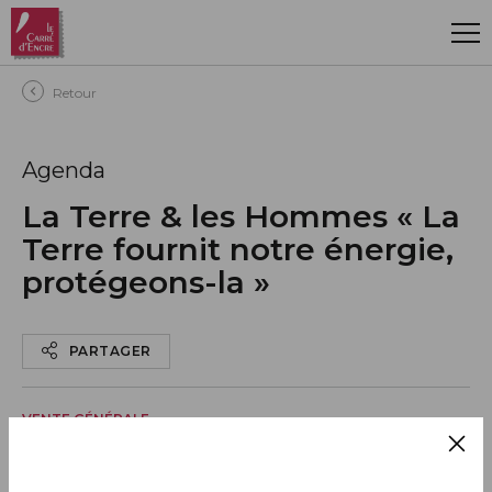
Aller au contenu principal
Retour
Agenda
La Terre & les Hommes « La
Terre fournit notre énergie,
protégeons-la »
PARTAGER
VENTE GÉNÉRALE
19 septembre 2022
Toute la France