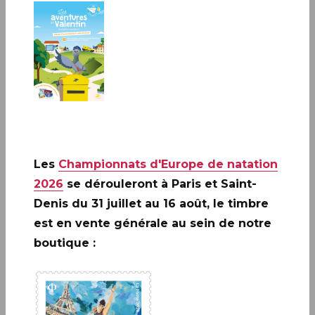
Les
Championnats d'Europe de natation
2026
se dérouleront à Paris et Saint-
A ne pas rater: 20 ANS DE LA
Denis du 31 juillet au 16 août, le timbre
CRÉATION DE PHILAPOSTE
est en vente générale au sein de notre
2006 - 2026 / BLOC
boutique :
EN SAVOIR PLUS