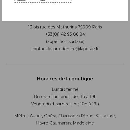
Boutique
13 bis rue des Mathurins 75009 Paris
+33(0)1 42 93 86 84
(appel non surtaxé)
contact.lecarredencre@laposte.fr
Suivez-nous sur les réseaux soci
Horaires de la boutique
Lundi : fermé
Du mardi au jeudi : de 11h à 19h
Vendredi et samedi : de 10h à 19h
Métro : Auber, Opéra, Chaussée d’Antin, St-Lazare,
Havre-Caumartin, Madeleine