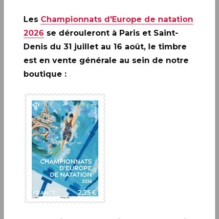
lancé
en avant-première le 5 mai 2025 pour le
« Luffy Day »
Les
Championnats d'Europe de natation
au
Carré d’Imprimerie de 9h30 à 17h
, ZI avenue
Benoit Frachon 24750 BOULAZAC ISLE MANOIRE
2026
se dérouleront à Paris et Saint-
Denis du 31 juillet au 16 août, le timbre
est en vente générale au sein de notre
boutique :
A ne pas rater: 20 ANS DE LA
CRÉATION DE PHILAPOSTE
2006 - 2026 / BLOC
EN SAVOIR PLUS