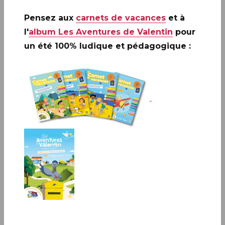
Pensez aux
carnets de vacances
et à
l'
album Les Aventures de Valentin
pour
PARIS (9)
un été 100% ludique et pédagogique :
PARIS (9)
Infos complémentaires :
Le collector
One Piece
est
lancé
en avant-première le 5 mai 2025 pour le
« Luffy Day »
au
Carré d’Encre de 10h à 19h
, 13bis rue des
Mathurins, 75009 PARIS
en présence de la mascotte Luffy !
BOULAZAC ISLE MANOIRE (24)
Infos complémentaires :
Le collector
One Piece
est