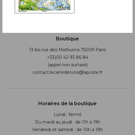
JE M'ABONNE
Boutique
13 bis rue des Mathurins 75009 Paris
+33(0)1 42 93 86 84
(appel non surtaxé)
contact.lecarredencre@laposte.fr
Suivez-nous sur les réseaux soci
Horaires de la boutique
Lundi : fermé
Du mardi au jeudi : de 11h à 19h
Vendredi et samedi : de 10h à 19h