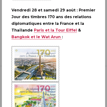
2006 - 2026 / BLOC
Vendredi 28 et samedi 29 août : Premier
EN SAVOIR PLUS
Jour des timbres 170 ans des relations
diplomatiques entre la France et la
Thaïlande
Paris et la Tour Eiffel
&
Bangkok et le Wat Arun
:
Inscrivez-vous à notre newsletter