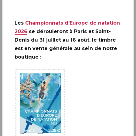
Les
Championnats d'Europe de natation
CEREMONIE DES TROPHEES
2026
se dérouleront à Paris et Saint-
DU TIMBRE 2025
Denis du 31 juillet au 16 août, le timbre
est en vente générale au sein de notre
EN SAVOIR PLUS
boutique :
A ne pas rater: 20 ANS DE LA
CRÉATION DE PHILAPOSTE