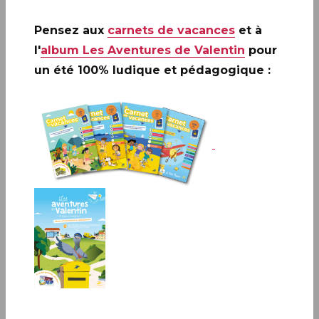
Pensez aux
carnets de vacances
et à
l'
album Les Aventures de Valentin
pour
un été 100% ludique et pédagogique :
Un an de timbres, des heures de plaisir. C’est
la promesse de cet ouvrage qui passionnera
les collectionneurs comme les amoureux d’art.
À offrir ou à s’offrir !
Le Livre des Timbres est divisé en chapitres
thématiques : « Les artistes et leur art », « Actualité
et société », « Les histoires de l’Histoire et, « Sites
culturels et naturels » ainsi qu’un cahier spécial de
8 pages en hommage à Gustave Eiffel « Gustave
Eiffel, ingénieur de génie ».
VOTRE CADEAU
: Un marque-page illustrant au