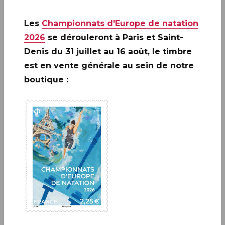
recto une carte postale représentant la Tour Eiffel
à l’Exposition universelle de 1889 et au verso le
Les
Championnats d'Europe de natation
timbre issu du bloc Gustave Eiffel 1832-1923 ainsi
2026
se dérouleront à Paris et Saint-
que l’oblitération correspondante.
Denis du 31 juillet au 16 août, le timbre
Offert dans toutes les références du Livre des
est en vente générale au sein de notre
timbres 2023.
boutique :
A ne pas rater: 20 ANS DE LA
CRÉATION DE PHILAPOSTE
2006 - 2026 / BLOC
EN SAVOIR PLUS