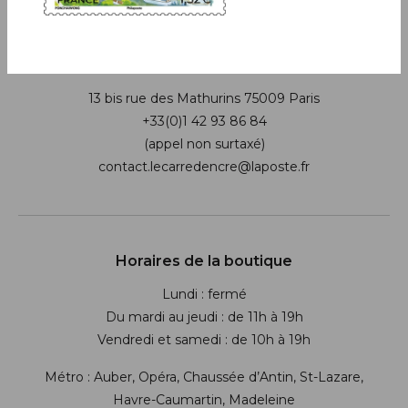
Boutique
13 bis rue des Mathurins 75009 Paris
+33(0)1 42 93 86 84
(appel non surtaxé)
contact.lecarredencre@laposte.fr
Suivez-nous sur les réseaux soci
Horaires de la boutique
Lundi : fermé
Du mardi au jeudi : de 11h à 19h
Vendredi et samedi : de 10h à 19h
Métro : Auber, Opéra, Chaussée d’Antin, St-Lazare,
Havre-Caumartin, Madeleine