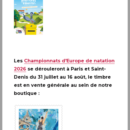
Paralympiques, Tony ESTANGUET, président de
Paris 2024 et Philippe WAHL, président–
directeur général du groupe La Poste ont
dévoilé le timbre officiel de Paris 2024 au
e
musée de La Poste (Paris 15
).
Ce timbre, émis à 800 000 exemplaires, met à
l’honneur ce grand rendez-vous olympique et
paralympique. Il sera commercialisé à partir du
Les
Championnats d'Europe de natation
5 avril prochain.
2026
se dérouleront à Paris et Saint-
Denis du 31 juillet au 16 août, le timbre
Ce timbre officiel vient célébrer l’olympisme et la
est en vente générale au sein de notre
Ville Lumière à nouveau incarnés par Paris 2024,
boutique :
un siècle après les Jeux Olympiques d’été de 1924.
Il prend racine dans l’identité patrimoniale et
sportive imaginée pour Paris 2024 :
la rencontre