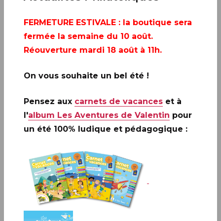
FERMETURE ESTIVALE
: la boutique sera
fermée la semaine du 10 août.
Réouverture mardi 18 août à 11h.
On vous souhaite un bel été !
Pensez aux
carnets de vacances
et à
l'
album Les Aventures de Valentin
pour
Paris
un été 100% ludique et pédagogique :
Carré d'Encre
13bis, rue des Mathurins
En présence d’Amélie OUDÉA-CASTÉRA,
ministre des Sports et des Jeux Olympiques et