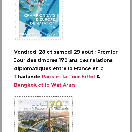
d’une ville et des sports qui s’en emparent, la
transformant en un véritable terrain de jeu
.
Vendredi 28 et samedi 29 août : Premier
Jour des timbres 170 ans des relations
A ne pas rater: 20 ANS DE LA
diplomatiques entre la France et la
CRÉATION DE PHILAPOSTE
Thaïlande
Paris et la Tour Eiffel
&
2006 - 2026 / BLOC
Bangkok et le Wat Arun
:
EN SAVOIR PLUS