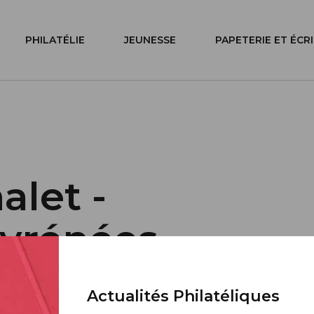
PHILATÉLIE
JEUNESSE
PAPETERIE ET ÉCR
alet -
yrénées
Actualités Philatéliques