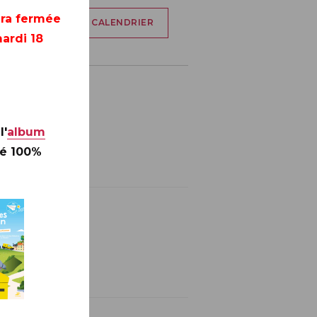
era fermée
AJOUTER À MON CALENDRIER
ardi 18
l'
album
té 100%