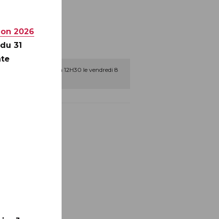
17H)
ion 2026
 du 31
nte
dédicaces de 10H30 à 12H30 le vendredi 8