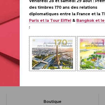
ILAPOSTE
Vendredi 28 et samedi 29 août : Prem
des timbres 170 ans des relations
C
diplomatiques entre la France et la 
Paris et la Tour Eiffel
&
Bangkok et le
:
Boutique