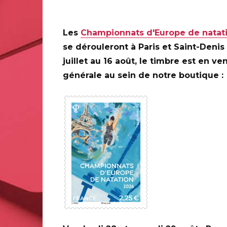
PARIS (75)
Le Carré d'Encre, de 10H à 19H (oblitérations jusque 
Les
Championnats d'Europe de natat
13 bis rue des Mathurins 75009 PARIS
se dérouleront à Paris et Saint-Denis
juillet au 16 août, le timbre est en ve
Infos complémentaires :
DOZ animera une séance de 
générale au sein de notre boutique :
juillet.
0 ANS DE LA