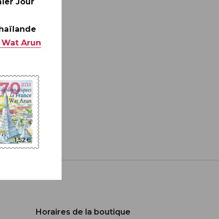
ier Jour
Thaïlande
 Wat Arun
Horaires de la boutique