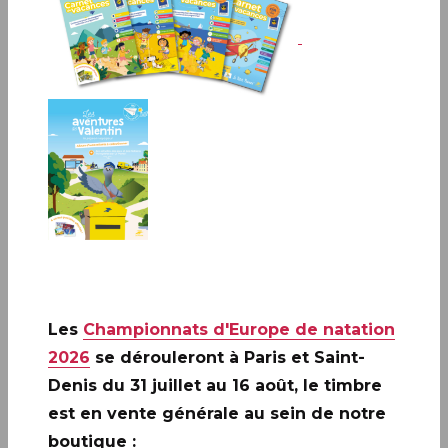
PARIS (75)
Le Carré d'Encre, de 10H à 17H
13 bis rue des Mathurins 75009 PARIS
Infos complémentaires :
Christelle GUÉNOT
animera une séance de dédicaces de 10H30 à 12H30
.
Les
Championnats d'Europe de natation
2026
se dérouleront à Paris et Saint-
Denis du 31 juillet au 16 août, le timbre
est en vente générale au sein de notre
boutique :