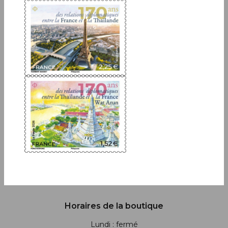
Inscrivez-vous à notre newsletter
JE M'ABONNE
Boutique
13 bis rue des Mathurins 75009 Paris
+33(0)1 42 93 86 84
(appel non surtaxé)
contact.lecarredencre@laposte.fr
Suivez-nous sur les réseaux soci
Horaires de la boutique
Lundi : fermé