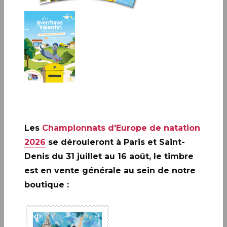
Les
Championnats d'Europe de natation
2026
se dérouleront à Paris et Saint-
A ne pas rater: 20 ANS DE LA
Denis du 31 juillet au 16 août, le timbre
CRÉATION DE PHILAPOSTE
est en vente générale au sein de notre
2006 - 2026 / BLOC
boutique :
EN SAVOIR PLUS