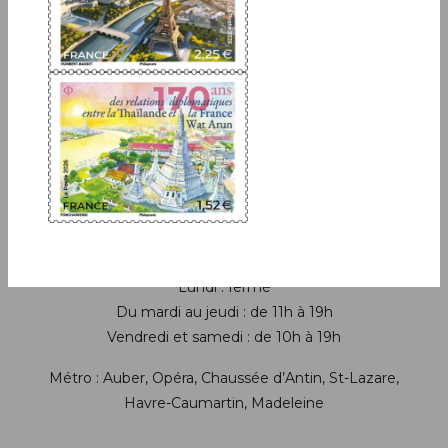
Boutique
13 bis rue des Mathurins 75009 Paris
+33(0)1 42 93 86 84
(appel non surtaxé)
contact.lecarredencre@laposte.fr
Suivez-nous sur les réseaux soci
Horaires de la boutique
Lundi : fermé
Du mardi au jeudi : de 11h à 19h
Vendredi et samedi : de 10h à 19h
Métro : Auber, Opéra, Chaussée d’Antin, St-Lazare,
Havre-Caumartin, Madeleine