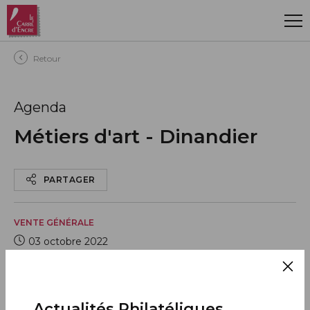
Aller au contenu principal
Retour
Agenda
Métiers d'art - Dinandier
PARTAGER
VENTE GÉNÉRALE
03 octobre 2022
Toute la France
AJOUTER À MON CALENDRIER
Actualités Philatéliques