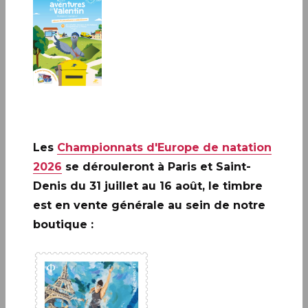
Les
Championnats d'Europe de natation
A ne pas rater: 20 ANS DE LA
2026
se dérouleront à Paris et Saint-
CRÉATION DE PHILAPOSTE
Denis du 31 juillet au 16 août, le timbre
2006 - 2026 / BLOC
est en vente générale au sein de notre
boutique :
EN SAVOIR PLUS