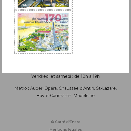
+33(0)1 42 93 86 84
(appel non surtaxé)
contact.lecarredencre@laposte.fr
Suivez-nous sur les réseaux soci
Horaires de la boutique
Lundi : fermé
Du mardi au jeudi : de 11h à 19h
Vendredi et samedi : de 10h à 19h
Métro : Auber, Opéra, Chaussée d’Antin, St-Lazare,
Havre-Caumartin, Madeleine
© Carré d'Encre
Mentions légales