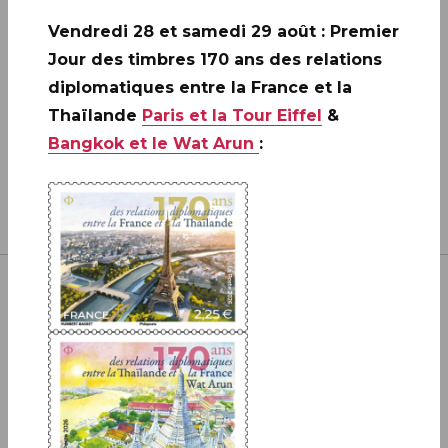
EN SAVOIR PLUS
Vendredi 28 et samedi 29 août : Premier
Jour des timbres 170 ans des relations
diplomatiques entre la France et la
Thaïlande
Paris et la Tour Eiffel
&
Bangkok et le Wat Arun
:
Inscrivez-vous à notre newsletter
JE M'ABONNE