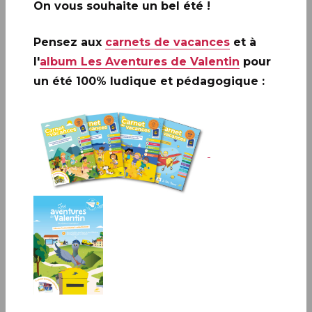
On vous souhaite un bel été !
Pensez aux
carnets de vacances
et à
l'
album Les Aventures de Valentin
pour
un été 100% ludique et pédagogique :
CHASSENEUIL-SUR-BONNIEURE (16)
Maison des associations, de 9h à 18h, salle Michel
Bourdareau
22 rue Bir’Hacheim, 16260 CHASSENEUIL-SUR-BONNIEURE.
Infos complémentaires :
Le timbre sera vendu en
avant-première les samedi 22 et dimanche 23 mars à :
CHASSENEUIL-SUR-BONNIEURE (16) Maison des
associations, de 9h à 18h, salle Michel Bourdareau, 22 rue
Bir’Hacheim, 16260 CHASSENEUIL-SUR-BONNIEURE.
-
André LAVERGNE animera une séance de
dédicaces de 10h à 17h, le samedi 22 mars.