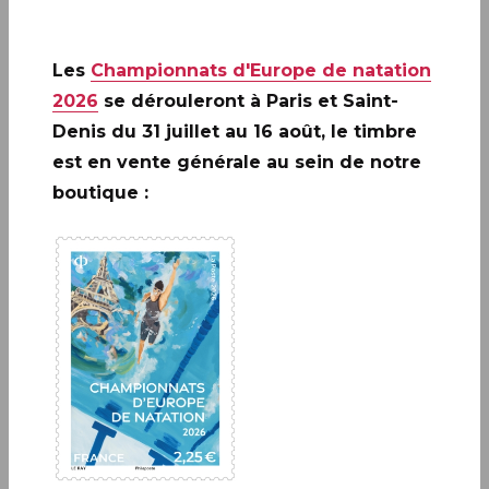
Les
Championnats d'Europe de natation
Le 24 mars 2025, La Poste émet un timbre sur le
2026
se dérouleront à Paris et Saint-
mémorial de la Résistance de Chasseneuil-sur-
Denis du 31 juillet au 16 août, le timbre
Bonnieure construit à partir de 1945, il y a quatre-
est en vente générale au sein de notre
vingts ans. Il regroupe 2 255 tombes de
boutique :
combattants.
A ne pas rater: 20 ANS DE LA
CRÉATION DE PHILAPOSTE
2006 - 2026 / BLOC