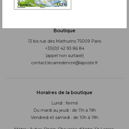
Boutique
13 bis rue des Mathurins 75009 Paris
+33(0)1 42 93 86 84
(appel non surtaxé)
contact.lecarredencre@laposte.fr
Suivez-nous sur les réseaux soci
Horaires de la boutique
Lundi : fermé
Du mardi au jeudi : de 11h à 19h
Vendredi et samedi : de 10h à 19h