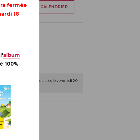
era fermée
AJOUTER À MON CALENDRIER
ardi 18
17H)
l'
album
té 100%
ont une séance de dédicaces le vendredi 20