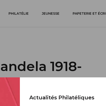
PHILATÉLIE
JEUNESSE
PAPETERIE ET ÉCR
andela 1918-
Actualités Philatéliques