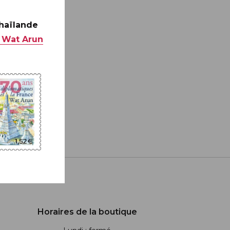
Thaïlande
 Wat Arun
Horaires de la boutique