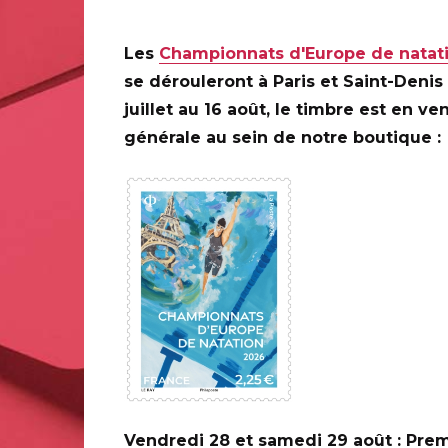
Les
Championnats d'Europe de natat
SCHILTIGHEIM (67)
se dérouleront à Paris et Saint-Denis
Centre Sportif Nelson MANDELA, de 9H à 17H
juillet au 16 août, le timbre est en ve
générale au sein de notre boutique :
2 rue du Marais, 67300 SCHILTIGHEIM
0 ANS DE LA
ILAPOSTE
Vendredi 28 et samedi 29 août : Prem