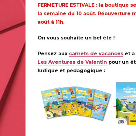
FERMETURE ESTIVALE
: la boutique s
PARIS (75)
,
NANTES (44)
,
SCHILTIGHEIM (67)
la semaine du 10 août. Réouverture m
août à 11h.
On vous souhaite un bel été !
PARIS (75)
Le Carré d'Encre, de 10H à 19H (oblitérations jusqu'à 
Pensez aux
carnets de vacances
et à 
13bis rue des Mathurins 75009 PARIS
Les Aventures de Valentin
pour un é
ludique et pédagogique :
Infos complémentaires :
Elsa CATELIN et C215 animer
janvier de 10H30 à 12H30.
NANTES (44)
Mairie annexe de Nantes-Chatenay, de 9H30 17H30
1 Place de la Liberté 44100 NANTES