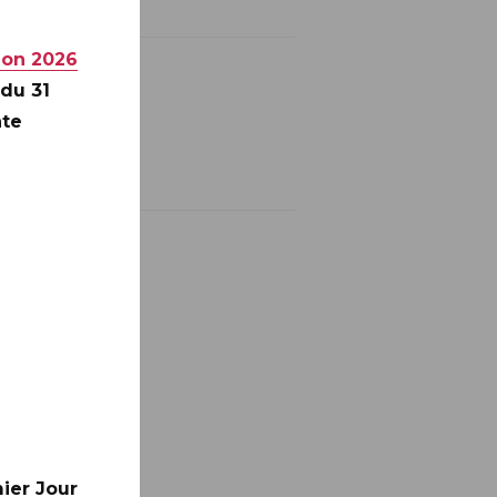
ion 2026
 du 31
nte
ier Jour