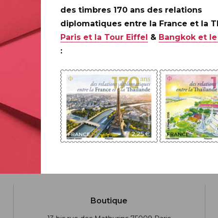
C
des timbres 170 ans des relations
diplomatiques entre la France et la 
Paris et la Tour Eiffel
&
Bangkok et le
:
Boutique