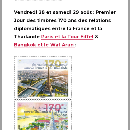
JE M'ABONNE
Vendredi 28 et samedi 29 août : Premier
Jour des timbres 170 ans des relations
diplomatiques entre la France et la
Thaïlande
Paris et la Tour Eiffel
&
Boutique
Bangkok et le Wat Arun
:
13 bis rue des Mathurins 75009 Paris
+33(0)1 42 93 86 84
(appel non surtaxé)
contact.lecarredencre@laposte.fr
Suivez-nous sur les réseaux soci
Horaires de la boutique
Lundi : fermé
Du mardi au jeudi : de 11h à 19h
Vendredi et samedi : de 10h à 19h