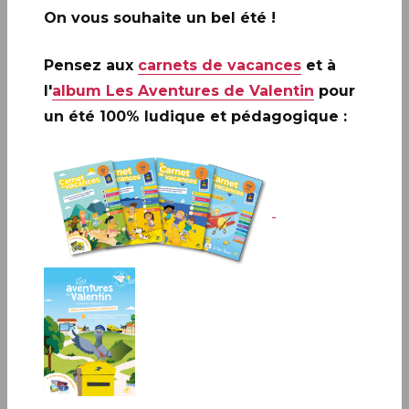
On vous souhaite un bel été !
Pensez aux
carnets de vacances
et à
l'
album Les Aventures de Valentin
pour
un été 100% ludique et pédagogique :
Infos complémentaires :
Ouverture des inscriptions sur la plateforme NFTimbre.com
A ne pas rater: 20 ANS DE LA
CRÉATION DE PHILAPOSTE