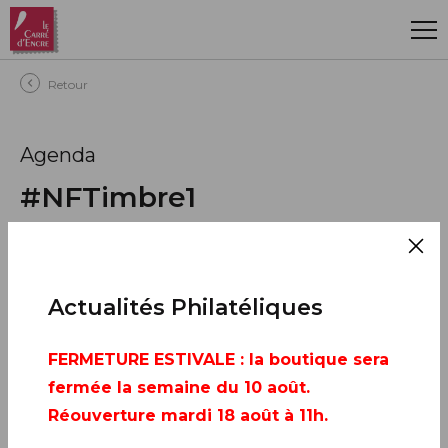
Aller au contenu principal
Retour
Agenda
#NFTimbre1
PARTAGER
Actualités Philatéliques
ÉVÈNEMENT
21 août 2023
FERMETURE ESTIVALE
: la boutique sera
fermée la semaine du 10 août.
AJOUTER À MON CALENDRIER
Réouverture mardi 18 août à 11h.