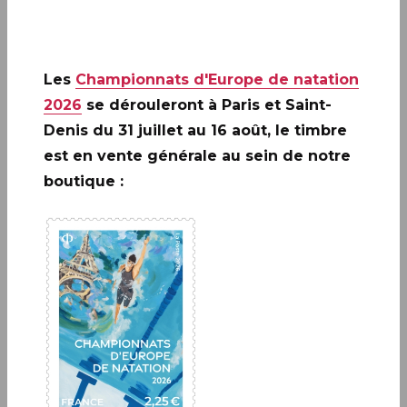
Le 4 novembre 2024, La Poste lance le
#NFTimbre2.3, épilogue de la série qui a
Les
Championnats d'Europe de natation
débuté le 27 mai 2024 avec un dévoilement à
2026
se dérouleront à Paris et Saint-
VivaTech.
Denis du 31 juillet au 16 août, le timbre
est en vente générale au sein de notre
L’histoire en 3 actes s’achève en maintenant
boutique :
un travail artistique mixant « l’humain » et
l’aide de « l’Intelligence Artificielle »
A ne pas rater: 20 ANS DE LA