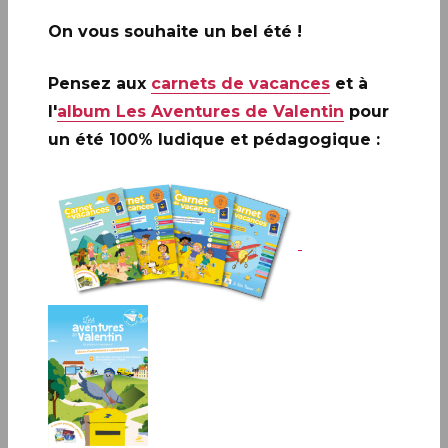
On vous souhaite un bel été !
Pensez aux
carnets de vacances
et à
l'
album Les Aventures de Valentin
pour
un été 100% ludique et pédagogique :
#NFTimbre2.3 : ACTE III de la nouvelle série de
timbres français générés à l’aide de l’Intelligence
Artificielle.
Infos complémentaires :
NOUVEAU : frais de
préparation offerte
Pour toute personne
propriétaire d’un #NFTimbre de la série 2 qui
souhaite acheter un #NFTimbre 2.2 ou 2.3, dès
deux timbres NFT achetés.
À partir du 4 novembre
2024
il sera vendu exclusivement via la plateforme de La
Poste
www.NFTimbre.com