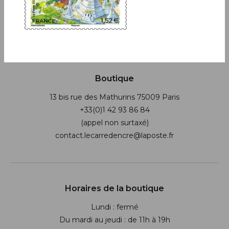
JE M'ABONNE
Boutique
13 bis rue des Mathurins 75009 Paris
+33(0)1 42 93 86 84
(appel non surtaxé)
contact.lecarredencre@laposte.fr
Suivez-nous sur les réseaux soci
Horaires de la boutique
Lundi : fermé
Du mardi au jeudi : de 11h à 19h