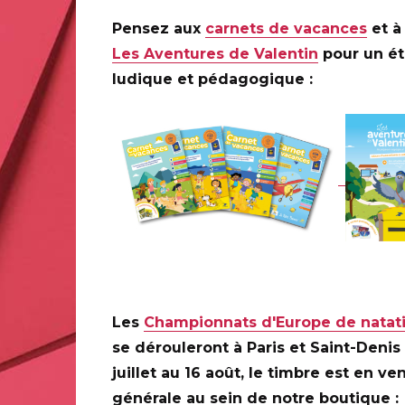
Pensez aux
carnets de vacances
et à 
Les Aventures de Valentin
pour un é
ludique et pédagogique :
#NFTimbre7 - Monuments
Infos complémentaires :
Le lancement « Premier
#NFTimbre7 se déroulera le 24 mars 2026 à parti
plateforme de La Poste
www.NFTimbre.com
Les
« Premier Jour » via le NFT lui-même.
Nos conseiller
Clients Commercial est à votre disposition au +3
lundi au vendredi de 9h à 18h).
Pour passer commande ou 
www.NFTimbre.com
Les
Championnats d'Europe de natat
se dérouleront à Paris et Saint-Denis
juillet au 16 août, le timbre est en ve
générale au sein de notre boutique :