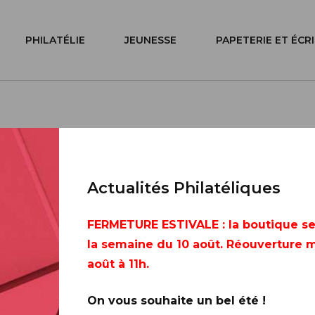
PHILATÉLIE
JEUNESSE
PAPETERIE ET ÉCR
e7 -
Actualités Philatéliques
nts
FERMETURE ESTIVALE
: la boutique s
la semaine du 10 août. Réouverture m
août à 11h.
On vous souhaite un bel été !