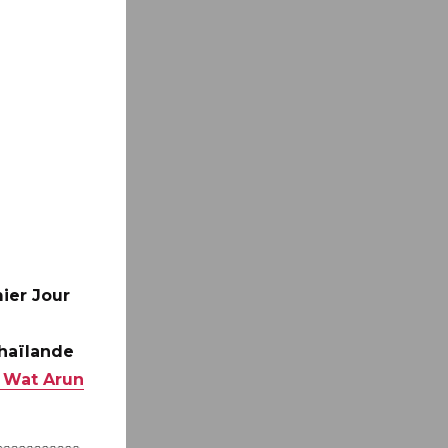
ier Jour
Thaïlande
 Wat Arun