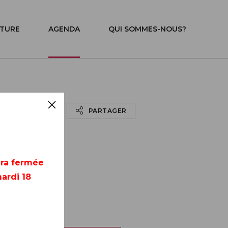
ITURE
AGENDA
QUI SOMMES-NOUS?
PARTAGER
era fermée
ardi 18