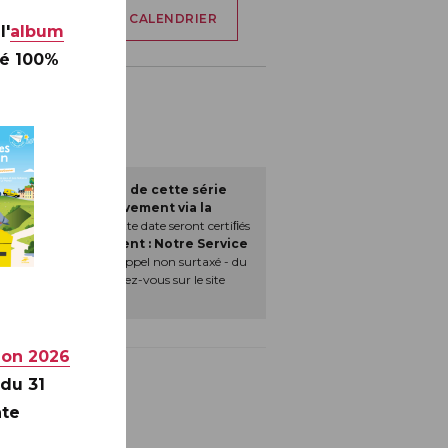
AJOUTER À MON CALENDRIER
l'
album
té 100%
 Jour » de la vente de cette série
r de 9h30, exclusivement via la
 achats effectués à cette date seront certiﬁés
s vous accompagnent :
Notre Service
3 (0)5 53 03 17 44
(appel non surtaxé - du
en savoir plus, rendez-vous sur le site
ion 2026
 du 31
nte