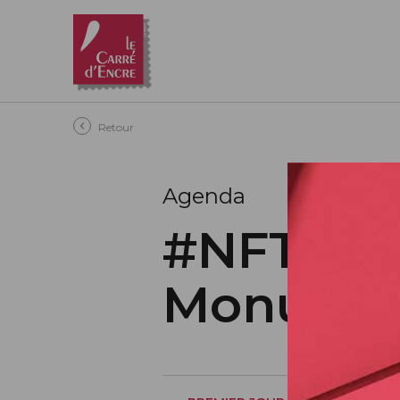
Aller au contenu principal
Retour
Agenda
#NFTimbr
Monume