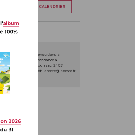
AJOUTER À MON CALENDRIER
l'
album
té 100%
ROBERT BADINTER sera vendu dans la
 75009 Paris, par correspondance à
ît Frachon, BP 10106 Boulazac, 24051
t par mail sav-phila.philaposte@laposte.fr
ion 2026
 du 31