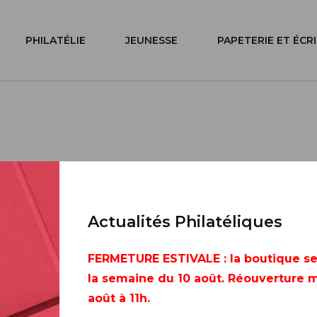
PHILATÉLIE
JEUNESSE
PAPETERIE ET ÉCR
BADINTER
Actualités Philatéliques
4
FERMETURE ESTIVALE
: la boutique s
la semaine du 10 août. Réouverture m
août à 11h.