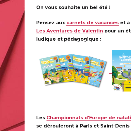
On vous souhaite un bel été !
Toute la France
Pensez aux
carnets de vacances
et à 
Les Aventures de Valentin
pour un é
ludique et pédagogique :
Infos complémentaires :
À partir du 9 octobre 2025, le collector de 4 timbres 
boutique « Le Carré d’Encre », 13 bis rue des Mathurins,
Philaposte Service Clients Commercial, Z.I Avenue Beno
PÉRIGUEUX CEDEX 09, par téléphone au 05 53 03 19 26 e
et sur le site Internet www.laposte.fr
Les
Championnats d'Europe de natat
se dérouleront à Paris et Saint-Denis