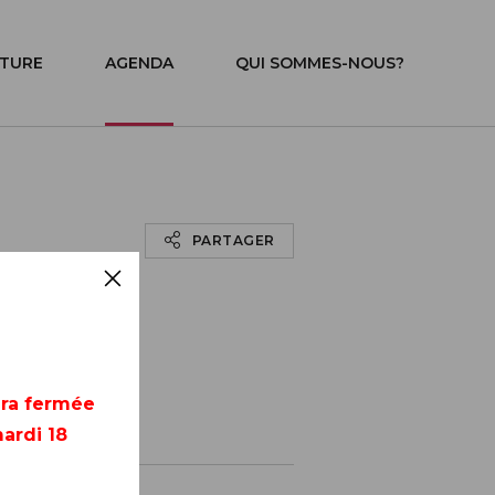
ITURE
AGENDA
QUI SOMMES-NOUS?
PARTAGER
era fermée
ardi 18