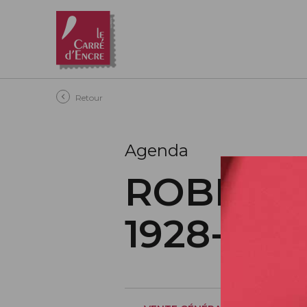
Aller au contenu principal
Retour
Agenda
ROBERT 
1928-202