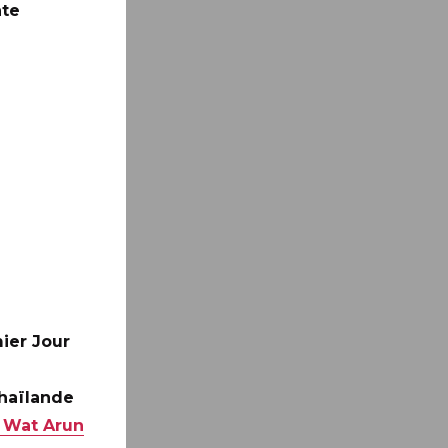
nte
ier Jour
Thaïlande
 Wat Arun