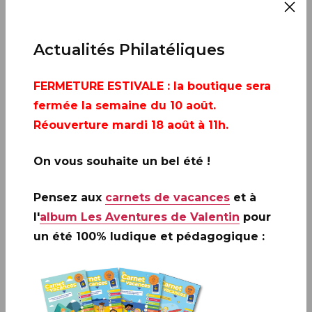
AJOUTER À MON CALENDRIER
Actualités Philatéliques
FERMETURE ESTIVALE
: la boutique sera
fermée la semaine du 10 août.
Réouverture mardi 18 août à 11h.
On vous souhaite un bel été !
Pensez aux
carnets de vacances
et à
l'
album Les Aventures de Valentin
pour
DOLE (39)
un été 100% ludique et pédagogique :
Infos complémentaires :
Evénement Premier Jour
annulé au regard du contexte sanitaire