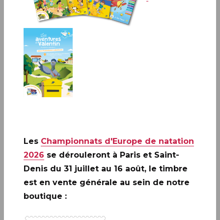
PARIS(75)
Infos complémentaires :
Evénement Premier Jour
annulé au regard du contexte sanitaire
Les
Championnats d'Europe de natation
2026
se dérouleront à Paris et Saint-
Denis du 31 juillet au 16 août, le timbre
est en vente générale au sein de notre
A ne pas rater: 20 ANS DE LA
boutique :
CRÉATION DE PHILAPOSTE
2006 - 2026 / BLOC