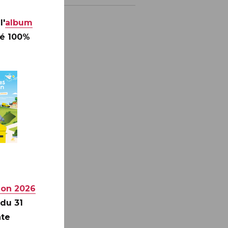
l'
album
té 100%
ion 2026
 du 31
nte