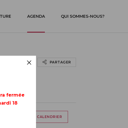
ITURE
AGENDA
QUI SOMMES-NOUS?
PARTAGER
era fermée
ardi 18
AJOUTER À MON CALENDRIER