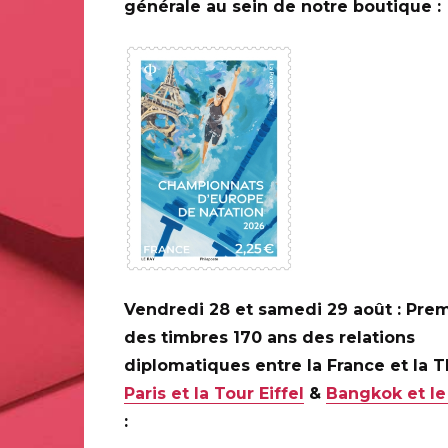
générale au sein de notre boutique :
0 ANS DE LA
ILAPOSTE
C
Vendredi 28 et samedi 29 août : Prem
des timbres 170 ans des relations
diplomatiques entre la France et la 
Paris et la Tour Eiffel
&
Bangkok et le
: