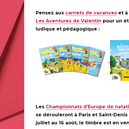
Pensez aux
carnets de vacances
et à 
Les Aventures de Valentin
pour un é
ludique et pédagogique :
Les
Championnats d'Europe de natat
se dérouleront à Paris et Saint-Denis
juillet au 16 août, le timbre est en ve