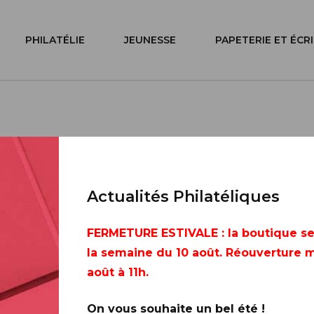
PHILATÉLIE
JEUNESSE
PAPETERIE ET ÉCR
œur Chanel
Actualités Philatéliques
FERMETURE ESTIVALE
: la boutique s
la semaine du 10 août. Réouverture m
août à 11h.
Toute la France
On vous souhaite un bel été !