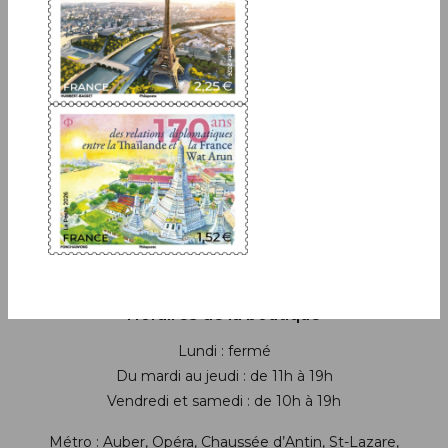
Boutique
13 bis rue des Mathurins 75009 Paris
+33(0)1 42 93 86 84
(appel non surtaxé)
contact.lecarredencre@laposte.fr
Suivez-nous sur les réseaux soci
Horaires de la boutique
Lundi : fermé
Du mardi au jeudi : de 11h à 19h
Vendredi et samedi : de 10h à 19h
Métro : Auber, Opéra, Chaussée d’Antin, St-Lazare,