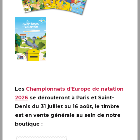
Paris (75)
Le Carré d'Encre, de 10H à 17H
13 bis rue des Mathurins 75009 PARIS
Les
Championnats d'Europe de natation
2026
se dérouleront à Paris et Saint-
Denis du 31 juillet au 16 août, le timbre
est en vente générale au sein de notre
A ne pas rater: 20 ANS DE LA
boutique :
CRÉATION DE PHILAPOSTE
2006 - 2026 / BLOC