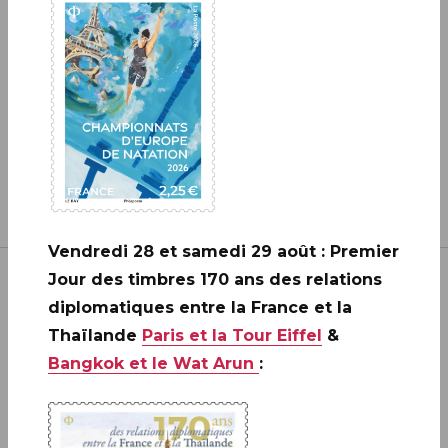
EN SAVOIR PLUS
Vendredi 28 et samedi 29 août : Premier
Jour des timbres 170 ans des relations
diplomatiques entre la France et la
Thaïlande
Paris et la Tour Eiffel
&
Bangkok et le Wat Arun
:
Inscrivez-vous à notre newsletter
JE M'ABONNE