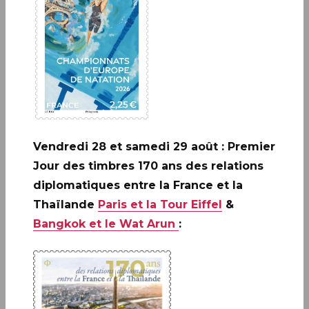
De quoi est composé le carnet
de Vacances ?
23 séquences de révision en mathématiques, français
et questionner le monde.
5 séquences inédites « Le timbre œil sur le monde »
pour
Vendredi 28 et samedi 29 août : Premier
découvrir autrement une œuvre d’art, un lieu historique,
Jour des timbres 170 ans des relations
etc…
diplomatiques entre la France et la
Des
autocollants de réussite
en forme de timbre pour
Thaïlande
Paris et la Tour Eiffel
&
récompenser l’enfant.
Bangkok et le Wat Arun
:
4 cartes postales
offertes.
Les
corrigés détachables.