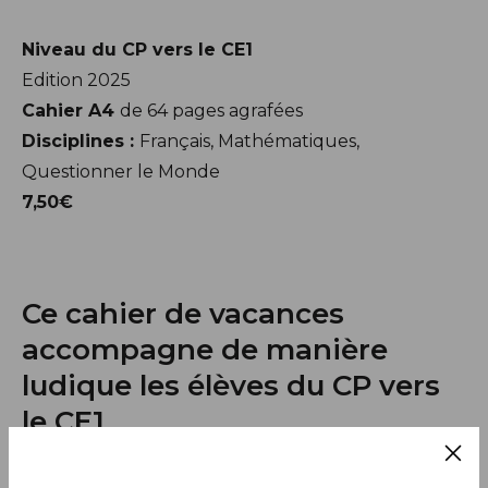
Niveau du CP vers le CE1
Edition 2025
Cahier A4
de 64 pages agrafées
Disciplines :
Français, Mathématiques,
Questionner le Monde
7,50€
Ce cahier de vacances
accompagne de manière
ludique les élèves du CP vers
le CE1.