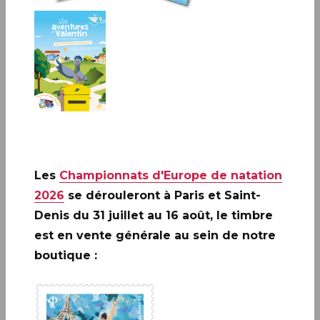
Les
Championnats d'Europe de natation
Conçu par des enseignants et conforme aux programmes
2026
se dérouleront à Paris et Saint-
scolaires, il permet aux enfants de réviser le
français
, les
mathématiques
et de
questionner le monde
tout en
Denis du 31 juillet au 16 août, le timbre
s’amusant.
est en vente générale au sein de notre
Petit plus, notre carnet de vacances permet aussi de
boutique :
découvrir le monde postal
et la correspondance en
s’entrainant à écrire !