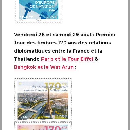
EHPAD des personnes âgées en 1956, formation du
ème
1 000 000
secouriste aux gestes qui sauvent en
1977, apparition de l'activité de maraudes en 1984…
et le timbre 1864-2024 qui célèbre les 160 ans de la
Croix-Rouge française.
Vendredi 28 et samedi 29 août : Premier
Jour des timbres 170 ans des relations
diplomatiques entre la France et la
Thaïlande
Paris et la Tour Eiffel
&
© La Poste - Tous droits réservés
Bangkok et le Wat Arun
:
La Poste et la Croix-Rouge française
partenaires depuis 1914
Depuis 2006, plus de 27 millions d’euros ont été
reversés par La Poste à la Croix-Rouge française