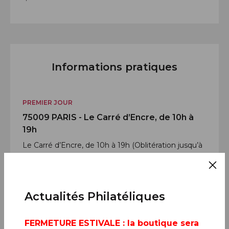
Informations pratiques
PREMIER JOUR
75009 PARIS - Le Carré d’Encre, de 10h à
19h
Le Carré d’Encre, de 10h à 19h (Oblitération jusqu’à
17h).
13 bis rue des Mathurins, 75009 PARIS
Actualités Philatéliques
FERMETURE ESTIVALE
: la boutique sera