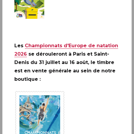
Un peu d’histoire…
Sa création en 1864, en passant par de nombreuses
Les
Championnats d'Europe de natation
urgences, jusqu’à l’épidémie de COVID-19, 10
2026
se dérouleront à Paris et Saint-
timbres-poste retracent l’évolution de
Denis du 31 juillet au 16 août, le timbre
l’engagement de la Croix-Rouge française dans sa
est en vente générale au sein de notre
diversité d’actions : gestion de la crue
boutique :
catastrophique de la Seine en 1910, mobilisation de
68 000 infirmières lors de la Première guerre
mondiale, déploiement de l’activité de maintien
des liens familiaux avec les prisonniers de guerre
dès 1940, actions à destination de la petite-enfance
en 1947, soins à domicile et les maison de retraites