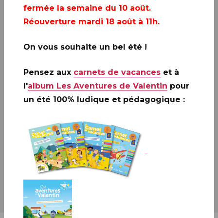
fermée la semaine du 10 août.
Réouverture mardi 18 août à 11h.
Disponibilités
On vous souhaite un bel été !
Pensez aux
carnets de vacances
et à
Le Carré d'Encre
l'
album Les Aventures de Valentin
pour
Musée de La Poste
un été 100% ludique et pédagogique :
Par abonnement
Service clients commercial de Philaposte
Site
www.laposte.fr
Sur réservation auprès de votre buraliste
Tous les bureaux de poste