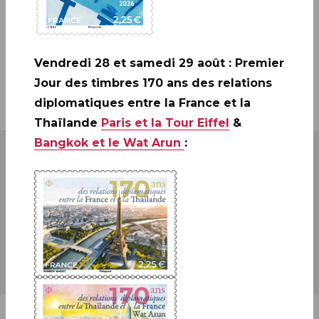
siècle a vu se succéder les expéditions de Vasco de
Gama, Christophe Colomb et, entre 1521 et 1522,
celle de Cortès, qui conquiert l’empire aztèque, et
Vendredi 28 et samedi 29 août : Premier
celle de Magellan, qui fait le tour du monde.
Jour des timbres 170 ans des relations
diplomatiques entre la France et la
Thaïlande
Paris et la Tour Eiffel
&
Bangkok et le Wat Arun
: