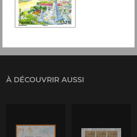
création et gravure Louis Genty d'après © DEEPOL by plainpicture
À DÉCOUVRIR AUSSI