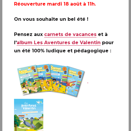
Réouverture mardi 18 août à 11h.
On vous souhaite un bel été !
Disponibilités
Pensez aux
carnets de vacances
et à
l'
album Les Aventures de Valentin
pour
Dans de nombreux bureaux de poste
un été 100% ludique et pédagogique :
Le Carré d'Encre
Musée de La Poste
Par abonnement
Service clients commercial de Philaposte
Site
www.laposte.fr
Sur réservation auprès de votre buraliste