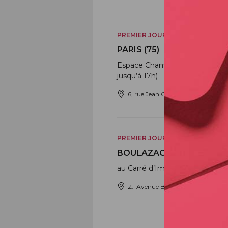
PREMIER JOUR
PARIS (75)
Espace Champerret Hall A de 10
jusqu’à 17h)
6, rue Jean Ostreicher 75017 Pari
PREMIER JOUR
BOULAZAC ISLE MANOIRE
au Carré d’Imprimerie
Z.I Avenue Benoît Frachon, 24