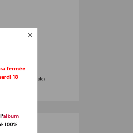
era fermée
ardi 18
a Lettre Internationale)
l'
album
té 100%