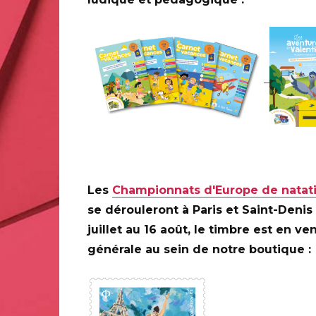
PREMIER JOUR
PARIS (75)
h à 18h (sauf le vendredi
Le Carré d’Encre, de 10h à 19h.
13 bis rue des Mathurins, 75009 
s – Métro Porte de Champerret
Les
Championnats d'Europe de natat
se dérouleront à Paris et Saint-Denis
 24750
juillet au 16 août, le timbre est en ve
générale au sein de notre boutique :
750 BOULAZAC ISLE MANOIRE.