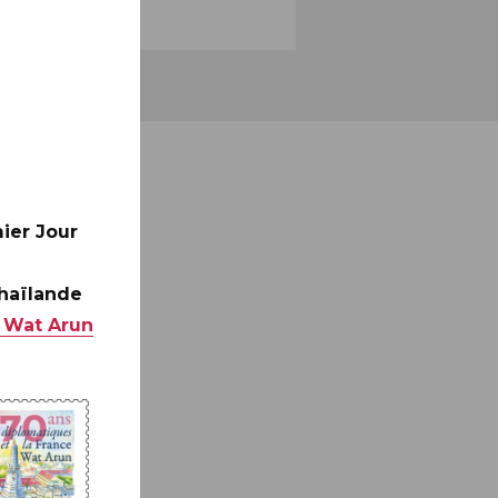
ier Jour
Thaïlande
 Wat Arun