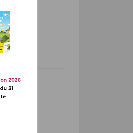
PARIS
ion 2026
 du 31
nte