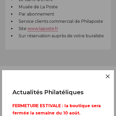
Musée de La Poste
Par abonnement
Service clients commercial de Philaposte
Site
www.laposte.fr
Sur réservation auprès de votre buraliste
Un peu d’histoire… de pâtisserie …
Actualités Philatéliques
Bienvenue dans l’univers des pâtisseries
FERMETURE ESTIVALE
: la boutique sera
françaises ! Un monde de tradition,
fermée la semaine du 10 août.