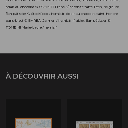
éclair au chocolat © SCHMITT Franck / hemis.fr; tarte Tatin, religieuse,
flan pâtissier © StockFood / hemis.fr; éclair au chocolat, saint-honoré,
paris-brest © BAREA Carmen / hemis.fr; fraisier, flan pâtissier ©
TOMBINI Marie-Laure / hemis.fr
À DÉCOUVRIR AUSSI