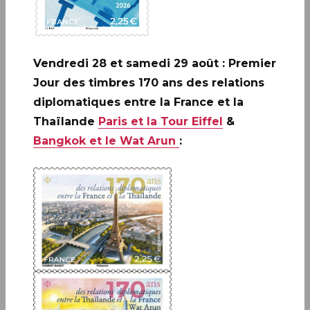
pâtisserie ressemble à une roue de vélo. La
pâtisserie Durand existe toujours à Maisons-Laffitte
(78) et on y retrouve toujours l'authentique Paris-
Vendredi 28 et samedi 29 août : Premier
Brest.
Jour des timbres 170 ans des relations
diplomatiques entre la France et la
En 1955
l’
opéra
a été créé en 1955 par Cyriaque
Thaïlande
Paris et la Tour Eiffel
&
Gavillon. Sa femme, Andrée, a trouvé le nom
Bangkok et le Wat Arun
:
"opéra" parce qu’elle trouvait que la surface lisse
du gâteau, couleur ébène, ressemblait au
plancher de la scène de l’opéra de Paris. Cyriaque
Gavillon travaillait pour Dalloyau, le célèbre
pâtissier-traiteur.
Bonne dégustation !
© La Poste -Tous droits réservés