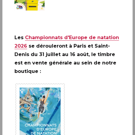
Montorgueil à Paris, existe toujours et propose la
recette originale (avec du vin de Malaga), ainsi que
la recette actuelle.
Les
Championnats d'Europe de natation
2026
se dérouleront à Paris et Saint-
En 1856
c'est le Signor Frascati qui crée
la
Denis du 31 juillet au 16 août, le timbre
religieuse
, glacier d'origine napolitaine, il propose
est en vente générale au sein de notre
à la clientèle de son café parisien cette
boutique :
gourmandise sucrée ainsi nommée, car la couleur
des choux faisait penser à la robe des religieuses
des couvents. Le succès est immédiat !
En 1909
les fondateurs de la course de vélo
Paris-
Brest
ont demandé à un pâtissier, Louis Durand,
de créer un gâteau en l’honneur de cette course
e
au début du 20
siècle. C’est pour cela que cette