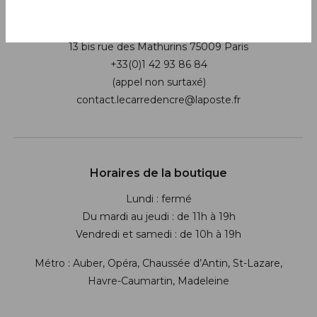
Boutique
13 bis rue des Mathurins 75009 Paris
+33(0)1 42 93 86 84
(appel non surtaxé)
contact.lecarredencre@laposte.fr
Suivez-nous sur les réseaux soci
Horaires de la boutique
Lundi : fermé
Du mardi au jeudi : de 11h à 19h
Vendredi et samedi : de 10h à 19h
Métro : Auber, Opéra, Chaussée d’Antin, St-Lazare,
Havre-Caumartin, Madeleine