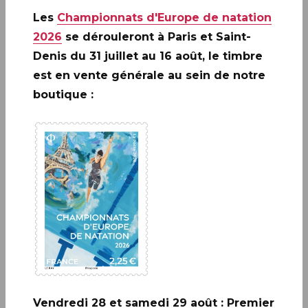
Les
Championnats d'Europe de natation
Infos complémentaires :
Pas d'oblitération pendant le
2026
se dérouleront à Paris et Saint-
salon philatélique.
Denis du 31 juillet au 16 août, le timbre
est en vente générale au sein de notre
boutique :
A ne pas rater: 20 ANS DE LA
CRÉATION DE PHILAPOSTE
2006 - 2026 / BLOC
EN SAVOIR PLUS
Vendredi 28 et samedi 29 août : Premier