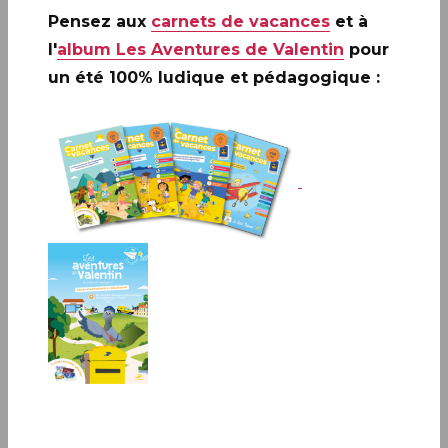
Pensez aux
carnets de vacances
et à
l'
album Les Aventures de Valentin
pour
un été 100% ludique et pédagogique :
PARIS (75)
7e Biennale Philatélique de Paris – Salon Philatélique de
Printemps de 10H à 18H (sauf le samedi jusqu’à 17H)
Espace Champerret • Porte de Champerret Paris XVIIe - Hall C - 6
rue Jean Ostreicher, 75017 PARIS
Infos complémentaires :
ENTRÉE GRATUITE
PARIS (75)
Le Carré d’Encre, de 10H à 19H
13bis rue des Mathurins 75009 PARIS