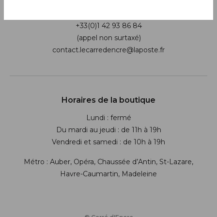
13 bis rue des Mathurins 75009 Paris
+33(0)1 42 93 86 84
(appel non surtaxé)
contact.lecarredencre@laposte.fr
Suivez-nous sur les réseaux soci
Horaires de la boutique
Lundi : fermé
Du mardi au jeudi : de 11h à 19h
Vendredi et samedi : de 10h à 19h
Métro : Auber, Opéra, Chaussée d’Antin, St-Lazare,
Havre-Caumartin, Madeleine