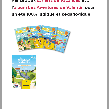
Pensez aux
carnets de vacances
et à
l'
album Les Aventures de Valentin
pour
un été 100% ludique et pédagogique :
Préparez la Saint Valentin avec le Carré d’Encre !
Sandrine Faby de Paper Break vous propose de
réaliser une calligraphie originale qui comblera
tous les amoureux.
CEREMONIE DES TROPHEES
DU TIMBRE 2025