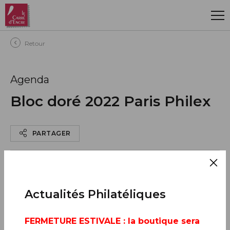
Aller au contenu principal
Retour
Agenda
Bloc doré 2022 Paris Philex
PARTAGER
PREMIER JOUR
du 23 au 25 juin 2022
Actualités Philatéliques
AJOUTER À MON CALENDRIER
FERMETURE ESTIVALE
: la boutique sera