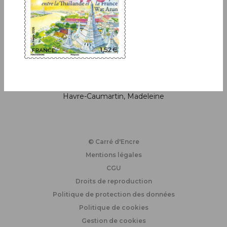
Horaires de la boutique
Lundi : fermé
Du mardi au jeudi : de 11h à 19h
Vendredi et samedi : de 10h à 19h
Métro : Auber, Opéra, Chaussée d’Antin, St-Lazare,
Havre-Caumartin, Madeleine
© Carré d'Encre
Mentions légales
CGU
Droits de reproduction
Politique de protection des données
Politique de cookies
Gestion de cookies