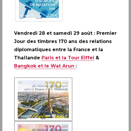
Inscrivez-vous à notre newsletter
Vendredi 28 et samedi 29 août : Premier
Jour des timbres 170 ans des relations
JE M'ABONNE
diplomatiques entre la France et la
Thaïlande
Paris et la Tour Eiffel
&
Bangkok et le Wat Arun
:
Boutique
13 bis rue des Mathurins 75009 Paris
+33(0)1 42 93 86 84
(appel non surtaxé)
contact.lecarredencre@laposte.fr
Suivez-nous sur les réseaux soci