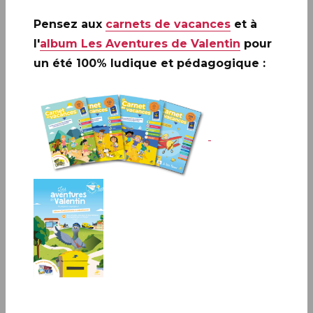
Pensez aux
carnets de vacances
et à
l'
album Les Aventures de Valentin
pour
un été 100% ludique et pédagogique :
STRASBOURG (67)
Infos complémentaires :
Le timbre sera vendu en
avant-première le vendredi 5 septembre à
STRASBOURG (67)
au bureau de Poste de 9h à 18h,
1 rue de la Fonderie, 67000 STRASBOURG
PARIS (75)