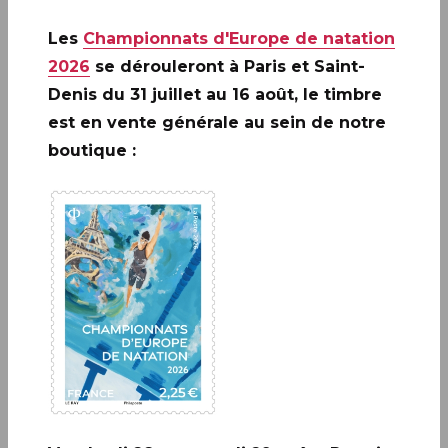
Infos complémentaires :
Le timbre sera vendu en
Les
Championnats d'Europe de natation
avant-première les vendredi 5 et samedi 6 septembre à :
PARIS (75)
au Carré d’Encre, de 10h à 19h, 13 bis rue
2026
se dérouleront à Paris et Saint-
des Mathurins, 75009 PARIS (Pas d’oblitération).
Denis du 31 juillet au 16 août, le timbre
est en vente générale au sein de notre
boutique :
A ne pas rater: 20 ANS DE LA
CRÉATION DE PHILAPOSTE
2006 - 2026 / BLOC
EN SAVOIR PLUS