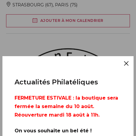
STRASBOURG (67)
,
PARIS (75)
AJOUTER À MON CALENDRIER
Actualités Philatéliques
FERMETURE ESTIVALE
: la boutique sera
fermée la semaine du 10 août.
Réouverture mardi 18 août à 11h.
On vous souhaite un bel été !