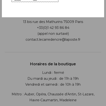
Boutique
13 bis rue des Mathurins 75009 Paris
+33(0)1 42 93 86 84
(appel non surtaxé)
contact.lecarredencre@laposte.fr
Suivez-nous sur les réseaux soci
Horaires de la boutique
Lundi : fermé
Du mardi au jeudi : de 11h à 19h
Vendredi et samedi : de 10h à 19h
Métro : Auber, Opéra, Chaussée d’Antin, St-Lazare,
Havre-Caumartin, Madeleine