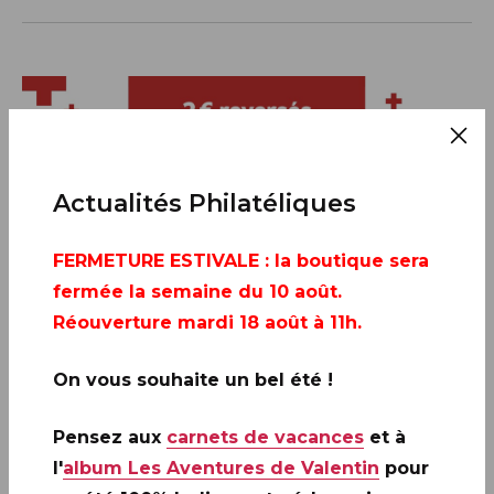
Actualités Philatéliques
FERMETURE ESTIVALE
: la boutique sera
fermée la semaine du 10 août.
Réouverture mardi 18 août à 11h.
On vous souhaite un bel été !
Pensez aux
carnets de vacances
et à
l'
album Les Aventures de Valentin
pour