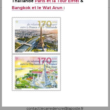
Thaïlande
Paris et la Tour Eiffel
&
Bangkok et le Wat Arun
:
Inscrivez-vous à notre newsletter
JE M'ABONNE
Boutique
13 bis rue des Mathurins 75009 Paris
+33(0)1 42 93 86 84
(appel non surtaxé)
contact.lecarredencre@laposte.fr