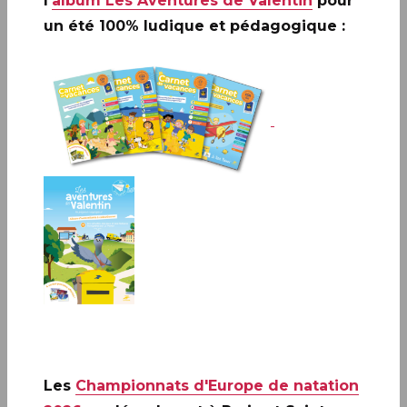
l'
album Les Aventures de Valentin
pour
un été 100% ludique et pédagogique :
PARIS (75)
Infos complémentaires :
Les timbres et le souvenir
philatélique seront vendus en avant-première les
vendredi 28 et samedi 29 août 2026 à :
▪
Paris
(75)
Le
Carré d’Encre, de 10h à 19h, 13 bis rue des Mathurins, 75009
PARIS (Oblitération jusqu’à 17h).
Stéphane Humbert-Basset animera une séance
de dédicaces le vendredi 28 août de 10h30 à
12h30.
Les
Championnats d'Europe de natation