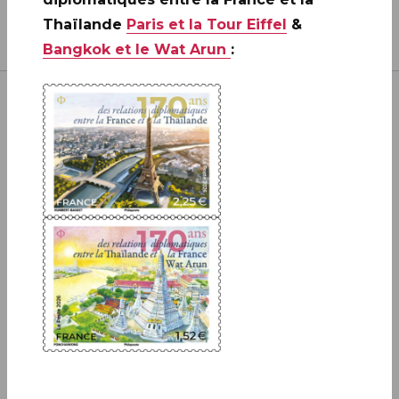
Thaïlande
Paris et la Tour Eiffel
&
Bangkok et le Wat Arun
:
Inscrivez-vous à notre newsletter
JE M'ABONNE
Boutique
13 bis rue des Mathurins 75009 Paris
+33(0)1 42 93 86 84