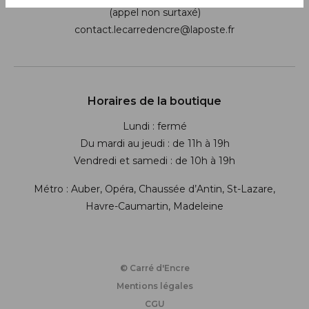
(appel non surtaxé)
contact.lecarredencre@laposte.fr
Suivez-nous sur les réseaux soci
Horaires de la boutique
Lundi : fermé
Du mardi au jeudi : de 11h à 19h
Vendredi et samedi : de 10h à 19h
Métro : Auber, Opéra, Chaussée d’Antin, St-Lazare,
Havre-Caumartin, Madeleine
© Carré d'Encre
Mentions légales
CGU