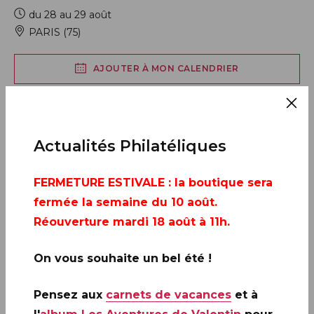
du 28 au 29 août
PARIS (75)
AJOUTER À MON CALENDRIER
Actualités Philatéliques
FERMETURE ESTIVALE
: la boutique sera
fermée la semaine du 10 août.
Réouverture mardi 18 août à 11h.
On vous souhaite un bel été !
Pensez aux
carnets de vacances
et à