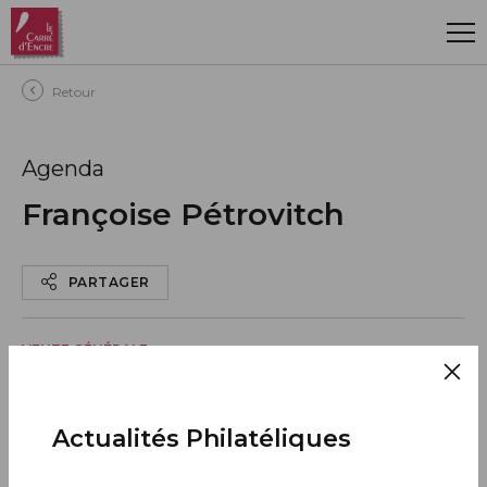
Aller au contenu principal
Retour
Agenda
Françoise Pétrovitch
PARTAGER
VENTE GÉNÉRALE
12 septembre 2022
Toute la France
Actualités Philatéliques
AJOUTER À MON CALENDRIER