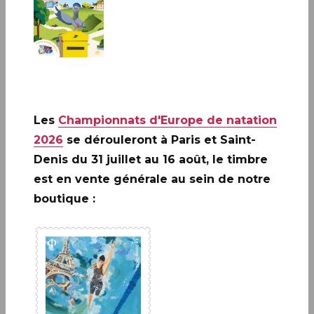
A ne pas rater: 20 ANS DE LA
Les
Championnats d'Europe de natation
CRÉATION DE PHILAPOSTE
2006 - 2026 / BLOC
2026
se dérouleront à Paris et Saint-
Denis du 31 juillet au 16 août, le timbre
EN SAVOIR PLUS
est en vente générale au sein de notre
boutique :