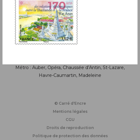
Suivez-nous sur les réseaux soci
Horaires de la boutique
Lundi : fermé
Du mardi au jeudi : de 11h à 19h
Vendredi et samedi : de 10h à 19h
Métro : Auber, Opéra, Chaussée d’Antin, St-Lazare,
Havre-Caumartin, Madeleine
© Carré d'Encre
Mentions légales
CGU
Droits de reproduction
Politique de protection des données