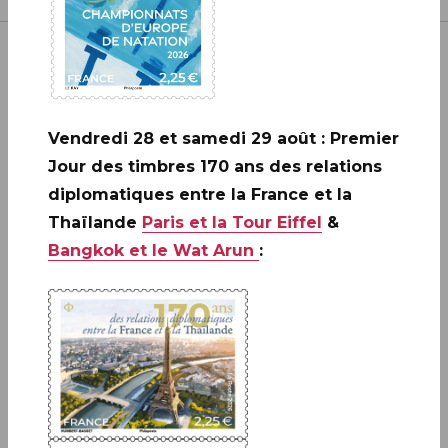
Vendredi 28 et samedi 29 août : Premier
Inscrivez-vous à notre newsletter
Jour des timbres 170 ans des relations
diplomatiques entre la France et la
JE M'ABONNE
Thaïlande
Paris et la Tour Eiffel
&
Bangkok et le Wat Arun
:
Boutique
13 bis rue des Mathurins 75009 Paris
+33(0)1 42 93 86 84
(appel non surtaxé)
contact.lecarredencre@laposte.fr