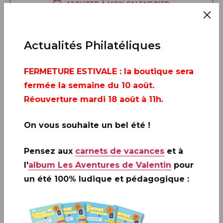
AJOUTER À MON CALENDRIER
Actualités Philatéliques
FERMETURE ESTIVALE
: la boutique sera
fermée la semaine du 10 août.
Réouverture mardi 18 août à 11h.
On vous souhaite un bel été !
Pensez aux
carnets de vacances
et à
l'
album Les Aventures de Valentin
pour
un été 100% ludique et pédagogique :
Infos complémentaires :
À partir du 28 avril 2026, le livret sera vendu en avant-