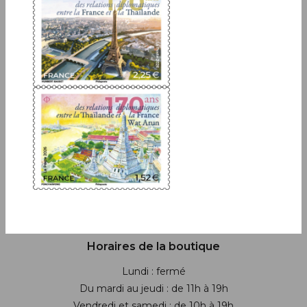
JE M'ABONNE
Boutique
13 bis rue des Mathurins 75009 Paris
+33(0)1 42 93 86 84
(appel non surtaxé)
contact.lecarredencre@laposte.fr
Suivez-nous sur les réseaux soci
Horaires de la boutique
Lundi : fermé
Du mardi au jeudi : de 11h à 19h
Vendredi et samedi : de 10h à 19h