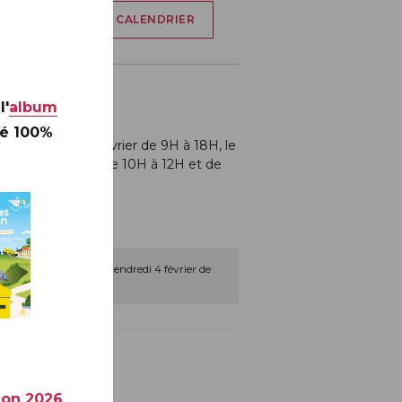
AJOUTER À MON CALENDRIER
l'
album
té 100%
 le vendredi 4 février de 9H à 18H, le
imanche 6 février de 10H à 12H et de
nce de dédicaces le vendredi 4 février de
H à DOLE.
rier)
ion 2026