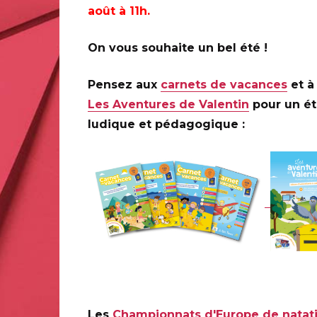
août à 11h.
DOLE (39]
,
PARIS (75)
On vous souhaite un bel été !
Pensez aux
carnets de vacances
et à 
DOLE (39]
Les Aventures de Valentin
pour un é
Musée Pasteur, maison natale de Pasteur, salle Touzet,
ludique et pédagogique :
samedi 5 février de 9H à 12H et de 14H à 18H et le d
14H à 17H
39 rue Pasteur 39100 DOLE
Infos complémentaires :
Pierre BARA animera une séa
9H à 18H et le samedi 5 février de 9H à 12H et de 14H à 18
PARIS (75)
Le Carré d'Encre, de 10H à 17H (sauf le dimanche 6 fév
Les
Championnats d'Europe de natat