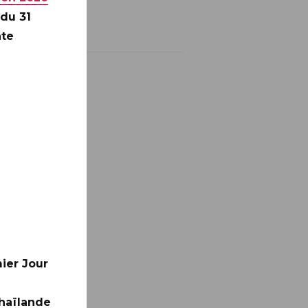
 du 31
nte
ier Jour
Thaïlande