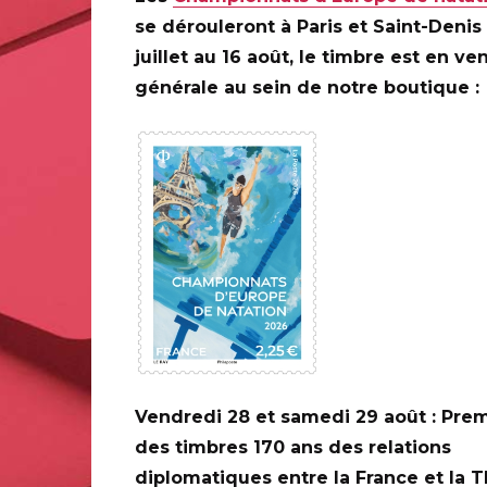
se dérouleront à Paris et Saint-Denis
13 bis rue des Mathurins 75009 PARIS
juillet au 16 août, le timbre est en ve
générale au sein de notre boutique :
0 ANS DE LA
ILAPOSTE
C
Vendredi 28 et samedi 29 août : Prem
des timbres 170 ans des relations
diplomatiques entre la France et la 