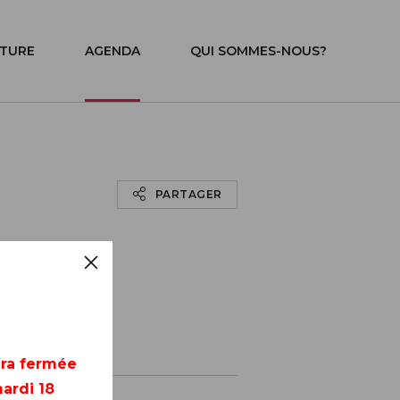
ITURE
AGENDA
QUI SOMMES-NOUS?
PARTAGER
era fermée
ardi 18