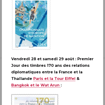
EN SAVOIR PLUS
Vendredi 28 et samedi 29 août : Premier
Jour des timbres 170 ans des relations
diplomatiques entre la France et la
Thaïlande
Paris et la Tour Eiffel
&
Bangkok et le Wat Arun
:
Inscrivez-vous à notre newsletter
JE M'ABONNE