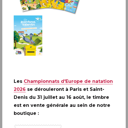
Les
Championnats d'Europe de natation
2026
se dérouleront à Paris et Saint-
Denis du 31 juillet au 16 août, le timbre
est en vente générale au sein de notre
A ne pas rater: 20 ANS DE LA
boutique :
CRÉATION DE PHILAPOSTE
2006 - 2026 / BLOC