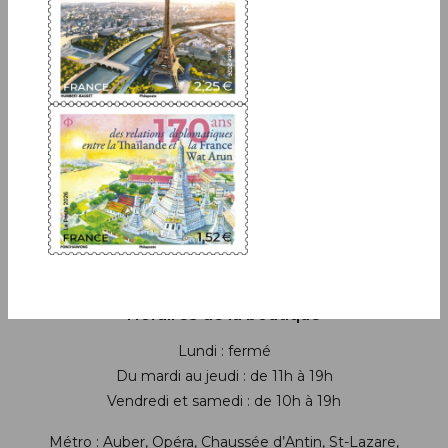
Boutique
13 bis rue des Mathurins 75009 Paris
+33(0)1 42 93 86 84
(appel non surtaxé)
contact.lecarredencre@laposte.fr
Suivez-nous sur les réseaux soci
Horaires de la boutique
Lundi : fermé
Du mardi au jeudi : de 11h à 19h
Vendredi et samedi : de 10h à 19h
Métro : Auber, Opéra, Chaussée d’Antin, St-Lazare,