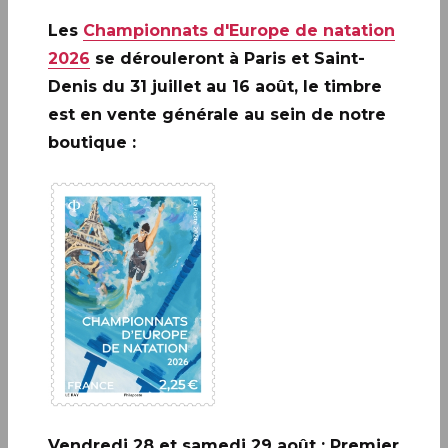
Infos complémentaires :
Le timbre sera vendu en
Les
Championnats d'Europe de natation
avant-première le jeudi 9 juillet à :
▪
PARIS (75)
Le
Carré d’Encre, de 11h à 19h, 13 bis rue des Mathurins, 75009
2026
se dérouleront à Paris et Saint-
PARIS (Oblitération jusqu’à 17h).
Denis du 31 juillet au 16 août, le timbre
est en vente générale au sein de notre
boutique :
A ne pas rater: 20 ANS DE LA
CRÉATION DE PHILAPOSTE
2006 - 2026 / BLOC
EN SAVOIR PLUS
Vendredi 28 et samedi 29 août : Premier