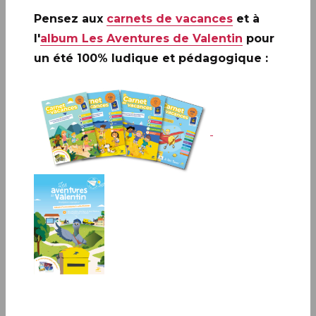
Pensez aux
carnets de vacances
et à
l'
album Les Aventures de Valentin
pour
un été 100% ludique et pédagogique :
SAINT-ANTOINE-L'ABBAYE (38)
Infos complémentaires :
Le timbre sera vendu en
avant-première le jeudi 9 juillet à :
▪
SAINT-
ANTOINE L’ABBAYE (38)
À l’abbaye de Saint Antoine
l’Abbaye, de 9h à 17h, Grande Cour, 38160 Saint-Antoine-
l'Abbaye.
PARIS (75)