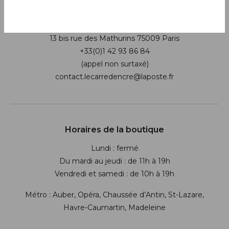
Boutique
13 bis rue des Mathurins 75009 Paris
+33(0)1 42 93 86 84
(appel non surtaxé)
contact.lecarredencre@laposte.fr
Suivez-nous sur les réseaux soci
Horaires de la boutique
Lundi : fermé
Du mardi au jeudi : de 11h à 19h
Vendredi et samedi : de 10h à 19h
Métro : Auber, Opéra, Chaussée d’Antin, St-Lazare,
Havre-Caumartin, Madeleine