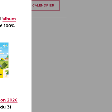
AJOUTER À MON CALENDRIER
l'
album
té 100%
ion 2026
 du 31