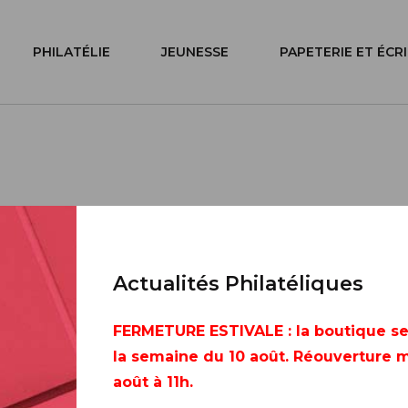
PHILATÉLIE
JEUNESSE
PAPETERIE ET ÉCR
uleur Passion
Actualités Philatéliques
e
FERMETURE ESTIVALE
: la boutique s
la semaine du 10 août. Réouverture m
août à 11h.