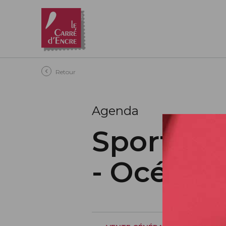
Aller au contenu principal
Retour
Agenda
Sport Co
- Océani