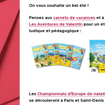
On vous souhaite un bel été !
Toute la France
Pensez aux
carnets de vacances
et à 
Les Aventures de Valentin
pour un é
ludique et pédagogique :
Les
Championnats d'Europe de natat
se dérouleront à Paris et Saint-Denis