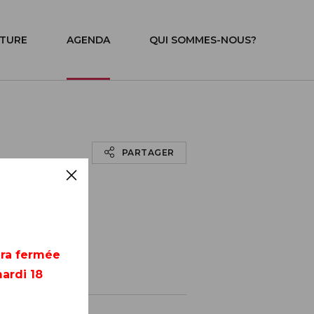
ITURE
AGENDA
QUI SOMMES-NOUS?
PARTAGER
era fermée
ardi 18