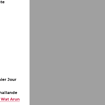
nte
ier Jour
Thaïlande
 Wat Arun