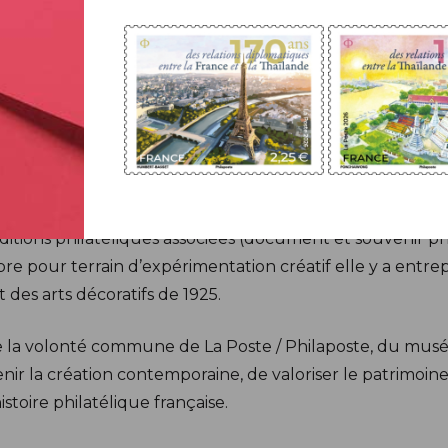
n processus de sélection cinq candidatures ont été présél
r Lisa Derocle Ho-Léong, designer graphique diplômée en
23, Lisa Derocle Ho-Léong explore dans son travail la na
re collective. Durant sa résidence au musée des Arts déco
o, aux archives et aux ressources documentaires, pour no
t donné naissance à trois propositions originales, dont l
itions philatéliques associées (document et souvenir phil
bre pour terrain d’expérimentation créatif elle y a entre
es arts décoratifs de 1925.
e la volonté commune de La Poste / Philaposte, du musée 
nir la création contemporaine, de valoriser le patrimoine e
istoire philatélique française.