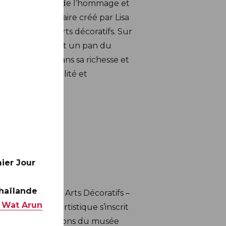
s tient à la fois de l’hommage et
timbre anniversaire créé par Lisa
l’esprit des arts décoratifs. Sur
tre en lumière tout un pan du
ueille enfin dans sa richesse et
arine, à la créolité et
ier Jour
Thaïlande
de l’École des Arts Décoratifs –
 Wat Arun
te commande artistique s’inscrit
œur des collections du musée