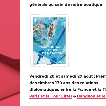
dernes de 1925, la collaboration de nos deux établissement
générale au sein de notre boutique :
 les collections du Musée et la créativité de l’École, le 
plus bel hommage contemporain qui pouvait être rendu à 
ée d’imaginaire et d’idéologie, du timbre, Lisa vient met
socier du régime colonial d’alors et que notre temps acc
imbre est aussi un hymne à la création africaine et ultram
oratifs d’aujourd’hui. »
 l’École des Arts Décoratifs – PSL
Vendredi 28 et samedi 29 août : Prem
des timbres 170 ans des relations
diplomatiques entre la France et la 
à candidatures a été lancé auprès des jeunes diplômé·es 
Paris et la Tour Eiffel
&
Bangkok et le
 de confier la création d’un timbre-poste hommage. Cet
:
national et comprend une résidence de deux mois au c