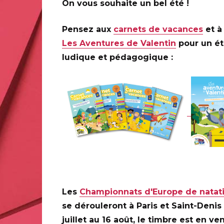
On vous souhaite un bel été !
ébrant l’exposition. Les recherches menées lors de cett
 faisant du timbre bien plus qu’une simple vignette : un 
Pensez aux
carnets de vacances
et à 
Les Aventures de Valentin
pour un é
ludique et pédagogique :
Art déco continue d’inspirer par sa modernité, son élégan
gards d’hier et d’aujourd’hui, montre combien ce mouveme
ques et les savoir-faire contemporains.
atifs – Tous droits réservés
Les
Championnats d'Europe de natat
ortent aujourd’hui à même leur nom l’héritage des arts dé
se dérouleront à Paris et Saint-Denis
nitiative du groupe La Poste, le centenaire de la légenda
juillet au 16 août, le timbre est en ve