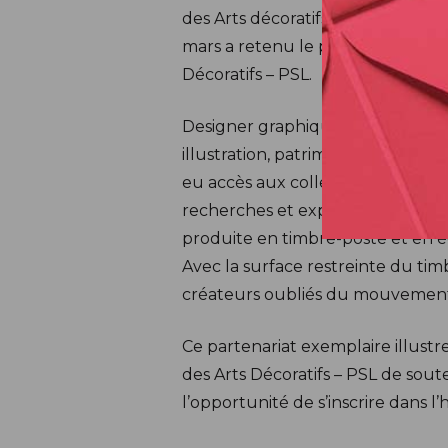
des Arts décoratifs. À l’issue d’u
mars a retenu le projet porté pa
Décoratifs – PSL.
Designer graphique diplômée en 20
illustration, patrimoine et mémoi
eu accès aux collections Art déc
recherches et expérimentations on
produite en timbre-poste et en éd
Avec la surface restreinte du tim
créateurs oubliés du mouvement d
Ce partenariat exemplaire illustr
des Arts Décoratifs – PSL de soute
l’opportunité de s’inscrire dans l’h