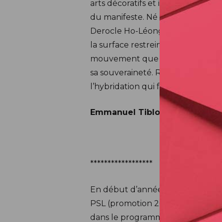
arts décoratifs et industriels mo
du manifeste. Né du dialogue entre
Derocle Ho-Léong est d’abord le 
la surface restreinte, mais charg
mouvement que celui-ci ne sut dis
sa souveraineté. Réparateur, son t
l’hybridation qui font les arts déc
Emmanuel Tibloux, directeur de
******************
En début d’année 2025, un appel 
PSL (promotion 2020 à 2024) afin
dans le programme philatélique 