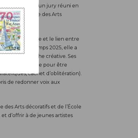
ectionnées, puis un jury réuni en
 2023 de l’École des Arts
rration visuelle et le lien entre
ratifs au printemps 2025, elle a
urrir sa démarche créative. Ses
’une a été choisie pour être
atéliques, cachet d’oblitération).
pris de redonner voix aux
des Arts décoratifs et de l’École
t d’offrir à de jeunes artistes