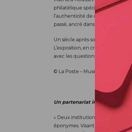
philatélique spéciale en 2025 cél
l’authenticité de cette démarche,
passé, ancré dans le présent.
Un siècle après son émergence, l’
L’exposition, en croisant les re
avec les questionnements esthéti
© La Poste – Musée des Arts décor
Un partenariat inédit…
« Deux institutions parisiennes p
éponymes. Visant à célébrer, à l’i