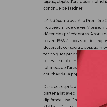
bijoux, objets d’art, dessins, affi
continue de fasciner.
L’Art déco, né avant la Première
nouveau mode de vie. Vitesse, mo
décennies précédentes. À son apog
fois en 1966, à l’occasion de l’ex
décoratifs consacrait, déjà, au 
techniques précieuses utilisés pa
folles. Le mobilier et les objets,
raffinées de l’artisanat d’art, ils 
couches de la population.
Dans cet esprit, une collaboratio
partenariat avec le musée des Art
diplômée, Lisa. Grâce à une imme
Mathieu Rousset-Perrier, conserv