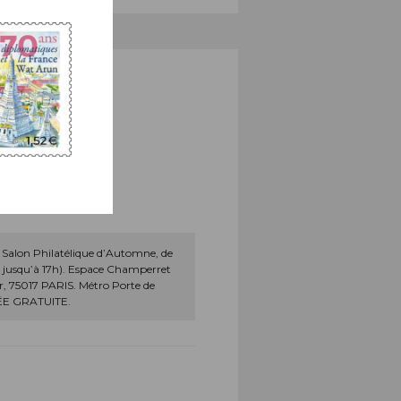
Salon Philatélique d’Automne, de
i jusqu’à 17h). Espace Champerret
er, 75017 PARIS. Métro Porte de
ÉE GRATUITE.