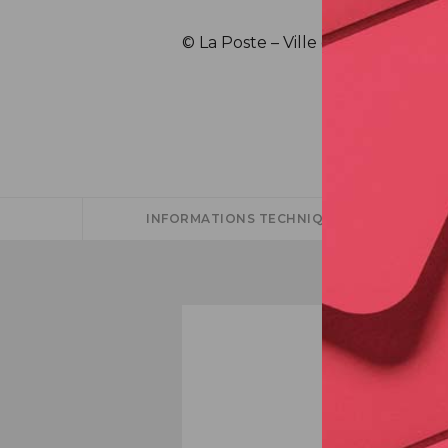
© La Poste – Ville de Beauvais -To
INFORMATIONS TECHNIQUES