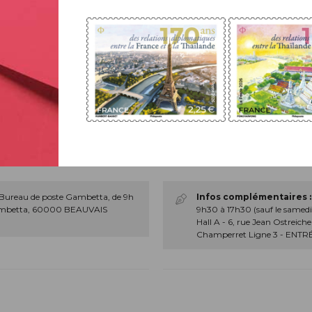
Informations pratiques
PREMIER JOUR
PARIS (75)
Bureau de poste Gambetta, de 9h
Infos complémentaires :
e Gambetta, 60000 BEAUVAIS
9h30 à 17h30 (sauf le samed
Hall A - 6, rue Jean Ostreich
Champerret Ligne 3 - ENTR