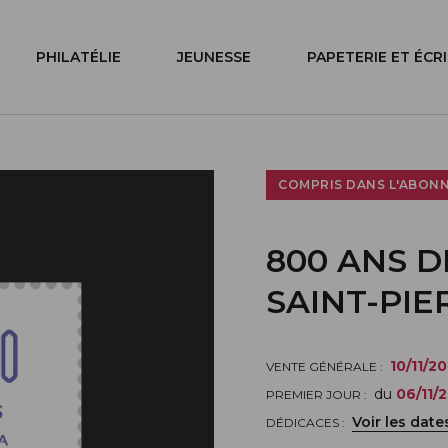
PHILATÉLIE
JEUNESSE
PAPETERIE ET ÉCR
COMPRIS DANS L'ABON
800 ANS 
SAINT-PIE
10/11/2
VENTE GÉNÉRALE :
du
06/11/
PREMIER JOUR :
Voir les date
DÉDICACES :