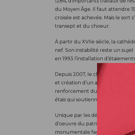
1284, d’importants travaux de rest
du Moyen Âge. Il faut attendre 15
croisée est achevée. Mais le sort 
transept et du choeur.
À partir du XVIIe siècle, la cathé
nef. Son instabilité reste un suj
en 1993 l’installation d’étaiem
Depuis 2007, le chantier des rest
et création d’un accès aux person
renforcement du système de sécur
étais qui soutiennent la cathédra
Unique par les déboires que conn
d’oeuvre du patrimoine français, 
monumentale façade flamboyan