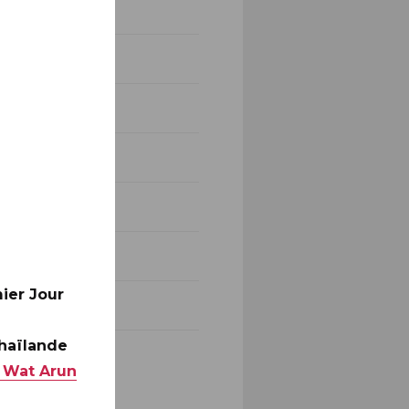
ier Jour
Thaïlande
 Wat Arun