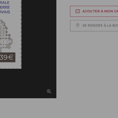
AJOUTER À MON C
SE RENDRE À LA B