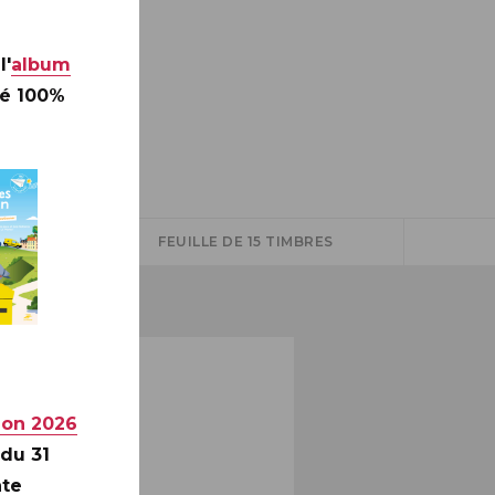
l'
album
té 100%
ÉS
FEUILLE DE 15 TIMBRES
ion 2026
 du 31
nte