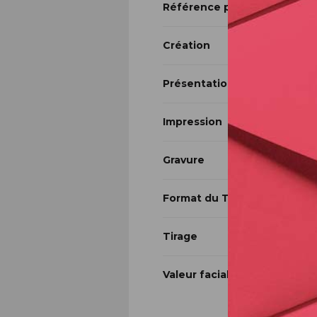
Référence produit
Création
Présentation
Impression
Gravure
Format du Timbre
Tirage
Valeur faciale