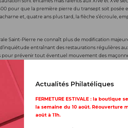
auration sont entamés mais ralentis aux XIVe et XVe siècl
00 pour que la première pierre du transept soit posée et, 
s’acharne et, quatre ans plus tard, la flèche s’écroule, e
drale Saint-Pierre ne connaît plus de modification majeur
et d’inquiétude entraînant des restaurations régulières au
ents pour prévenir tout éventuel mouvement des maçonne
aurations reprend : façade sud, couverture en plomb du 
nes à mobilité réduite par la Basse-OEuvre. Actuellement
Actualités Philatéliques
ité incendie et la restauration des hauteurs du transep
le depuis 30 ans.
FERMETURE ESTIVALE
: la boutique s
la semaine du 10 août. Réouverture m
ut sa construction, la cathédrale Saint-Pierre de Beauv
août à 11h.
à la hauteur inégalée, mêlant gracieusement les vestiges
te.