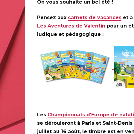
On vous souhaite un bel été !
us droits réservés
Pensez aux
carnets de vacances
et à 
Les Aventures de Valentin
pour un é
ludique et pédagogique :
INFORMATIONS PRATIQUES
DISPONIBILIT
Informations techniques
Les
Championnats d'Europe de natat
se dérouleront à Paris et Saint-Denis
juillet au 16 août, le timbre est en ve