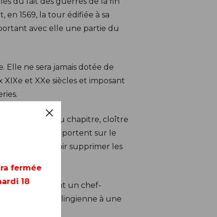
es du fait des guerres de la fin
en 1569, la tour édifiée à sa
mportant avec elle une partie du
e. Elle ne sera jamais dotée de
x XIXe et XXe siècles et imposant
ries.
choeur, salle du chapitre, cloître
, les efforts se portent sur le
t afin de pouvoir supprimer les
era fermée
ardi 18
ais est également un chef-
 de l’église carolingienne à une